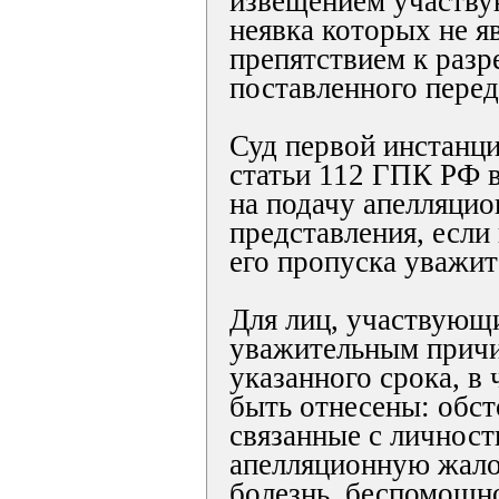
извещением участву
неявка которых не я
препятствием к раз
поставленного перед
Суд первой инстанци
статьи 112 ГПК РФ в
на подачу апелляци
представления, если
его пропуска уважи
Для лиц, участвующи
уважительным прич
указанного срока, в 
быть отнесены: обст
связанные с личнос
апелляционную жало
болезнь, беспомощно