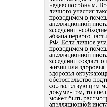
недееспособным. Во
личного участия так
проводимом в помещ
апелляционной инст
заседании необходим
абзаца первого част
РФ. Если личное уча
проводимом в помещ
апелляционной инст
заседании создает оп
жизни или здоровья 
здоровья окружающи
обстоятельство под
соответствующим м
документом, то апе
может быть рассмот
апелляционной инста