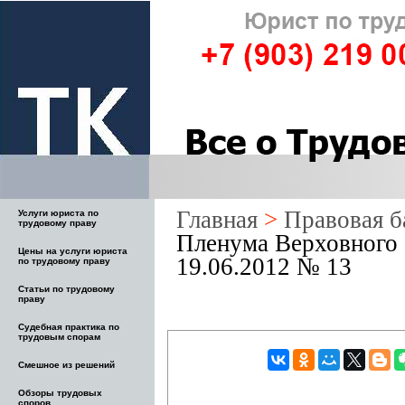
Главная
>
Правовая б
Услуги юриста по
трудовому праву
Пленума Верховного 
Цены на услуги юриста
19.06.2012 № 13
по трудовому праву
Статьи по трудовому
праву
Судебная практика по
трудовым спорам
Смешное из решений
Обзоры трудовых
споров