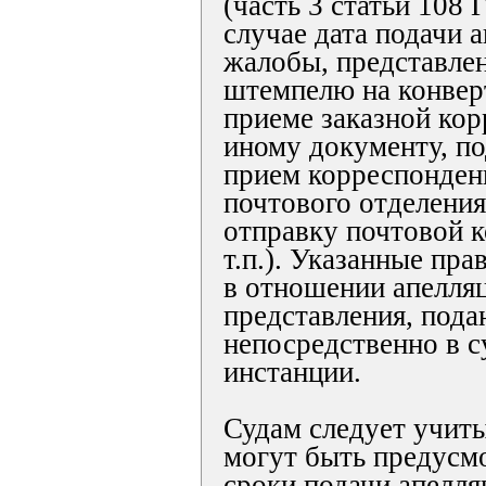
(часть 3 статьи 108
случае дата подачи 
жалобы, представлен
штемпелю на конверт
приеме заказной ко
иному документу, 
прием корреспонден
почтового отделения
отправку почтовой 
т.п.). Указанные пр
в отношении апелля
представления, под
непосредственно в с
инстанции.
Судам следует учит
могут быть предусм
сроки подачи апелл