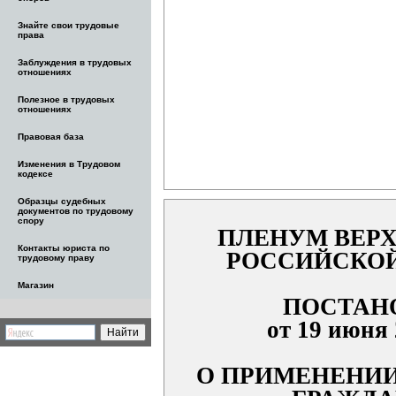
Знайте свои трудовые
права
Заблуждения в трудовых
отношениях
Полезное в трудовых
отношениях
Правовая база
Изменения в Трудовом
кодексе
Образцы судебных
документов по трудовому
спору
ПЛЕНУМ ВЕРХ
Контакты юриста по
РОССИЙСКОЙ
трудовому праву
Магазин
ПОСТАН
от 19 июня 
О ПРИМЕНЕНИИ