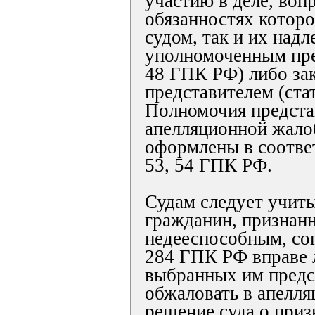
участию в деле, воп
обязанностях котор
судом, так и их над
уполномоченным пре
48 ГПК РФ) либо за
представителем (ста
Полномочия предста
апелляционной жал
оформлены в соответ
53, 54 ГПК РФ.
Судам следует учиты
гражданин, признан
недееспособным, сог
284 ГПК РФ вправе 
выбранных им предс
обжаловать в апелл
решение суда о приз