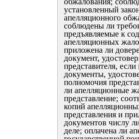
обжалования; соблю
установленный зако
апелляционного обж
соблюдены ли требов
предъявляемые к со
апелляционных жало
приложена ли довер
документ, удостове
представителя, если
документы, удосто
полномочия предста
ли апелляционные ж
представление; соот
копий апелляционны
представления и пр
документов числу л
деле; оплачена ли а
государственной пош