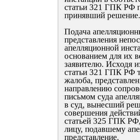
статьи 321 ГПК РФ п
принявший решение
Подача апелляционн
представления непос
апелляционной инста
основанием для их 
заявителю. Исходя и
статьи 321 ГПК РФ 
жалоба, представлен
направлению сопро
письмом суда апелл
в суд, вынесший реш
совершения действи
статьей 325 ГПК РФ,
лицу, подавшему ап
представление.