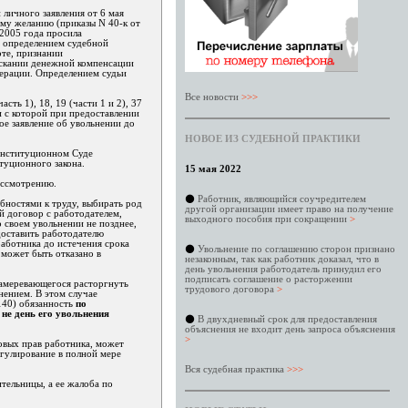
 личного заявления от 6 мая
му желанию (приказы N 40-к от
 2005 года просила
я определением судебной
оте, признании
ыскании денежной компенсации
дерации. Определением судьи
Все новости
>>>
ть 1), 18, 19 (части 1 и 2), 37
и с которой при предоставлении
ое заявление об увольнении до
НОВОЕ ИЗ СУДЕБНОЙ ПРАКТИКИ
Конституционном Суде
туционного закона.
15 мая 2022
ассмотрению.
⚫
Работник, являющийся соучредителем
бностями к труду, выбирать род
другой организации имеет право на получение
й договор с работодателем,
выходного пособия при сокращении
>
 своем увольнении не позднее,
доставить работодателю
аботника до истечения срока
⚫
Увольнение по соглашению сторон признано
 может быть отказано в
незаконным, так как работник доказал, что в
день увольнения работодатель принудил его
подписать соглашение о расторжении
намеревающегося расторгнуть
трудового договора
>
нением. В этом случае
140) обязанность
по
не день его увольнения
⚫
В двухдневный срок для предоставления
объяснения не входит день запроса объяснения
>
овых прав работника, может
егулирование в полной мере
Вся судебная практика
>>>
тельницы, а ее жалоба по