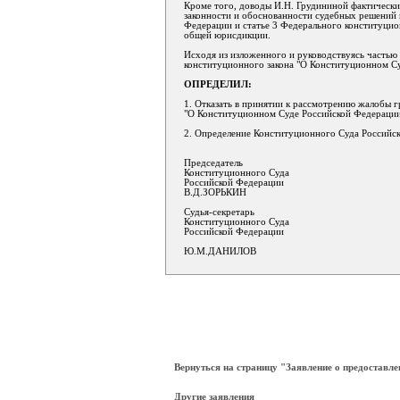
Кроме того, доводы И.Н. Грудининой фактически
законности и обоснованности судебных решений 
Федерации и статье 3 Федерального конституцио
общей юрисдикции.
Исходя из изложенного и руководствуясь частью 
конституционного закона "О Конституционном С
ОПРЕДЕЛИЛ:
1. Отказать в принятии к рассмотрению жалобы 
"О Конституционном Суде Российской Федерации"
2. Определение Конституционного Суда Российс
Председатель
Конституционного Суда
Российской Федерации
В.Д.ЗОРЬКИН
Судья-секретарь
Конституционного Суда
Российской Федерации
Ю.М.ДАНИЛОВ
Вернуться на страницу "Заявление о предоставл
Другие заявления