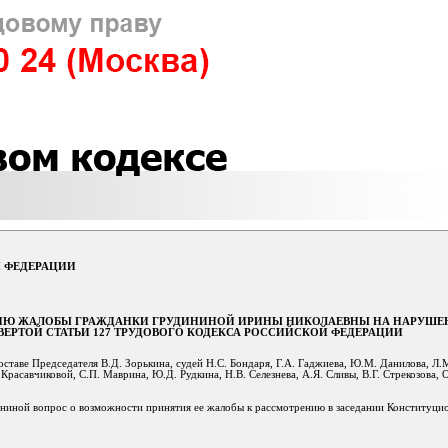
 ФЕДЕРАЦИИ
ЕНИЮ ЖАЛОБЫ ГРАЖДАНКИ ГРУДИНИНОЙ ИРИНЫ НИКОЛАЕВНЫ НА НАРУШЕ
ЕРТОЙ СТАТЬИ 127 ТРУДОВОГО КОДЕКСА РОССИЙСКОЙ ФЕДЕРАЦИИ
таве Председателя В.Д. Зорькина, судей Н.С. Бондаря, Г.А. Гаджиева, Ю.М. Данилова, Л.
Красавчиковой, С.П. Маврина, Ю.Д. Рудкина, Н.В. Селезнева, А.Я. Сливы, В.Г. Стрекозова, О
ниной вопрос о возможности принятия ее жалобы к рассмотрению в заседании Конституци