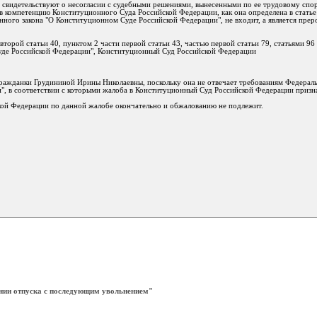
 свидетельствуют о несогласии с судебными решениями, вынесенными по ее трудовому спо
в компетенцию Конституционного Суда Российской Федерации, как она определена в стать
нного закона "О Конституционном Суде Российской Федерации", не входит, а является пре
второй статьи 40, пунктом 2 части первой статьи 43, частью первой статьи 79, статьями 9
уде Российской Федерации", Конституционный Суд Российской Федерации
гражданки Грудининой Ирины Николаевны, поскольку она не отвечает требованиям Федерал
, в соответствии с которыми жалоба в Конституционный Суд Российской Федерации призн
кой Федерации по данной жалобе окончательно и обжалованию не подлежит.
ении отпуска с последующим увольнением"