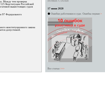
НОВЫЕ СТАТЬИ
ру. Между тем проверка
е 125 Конституции Российской
рогативой вышестоящих судов
17 июня 2020
⚫
Ошибки работников в суде. Ошибка первая
>
6 и 97 Федерального
ьного конституционного закона
ается допустимой.
Все статьи
>>>