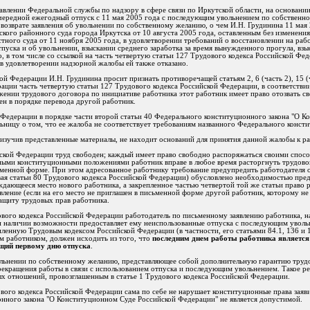
авлении Федеральной службы по надзору в сфере связи по Иркутской области, на основании
чередной ежегодный отпуск с 11 мая 2005 года с последующим увольнением по собственно
В возврате заявления об увольнении по собственному желанию, о чем И.Н. Грудинина 11 мая
ского районного суда города Иркутска от 10 августа 2005 года, оставленным без изменени
тного суда от 11 ноября 2005 года, в удовлетворении требований о восстановлении на раб
тпуска и об увольнении, взыскании среднего заработка за время вынужденного прогула, вз
, в том числе со ссылкой на часть четвертую статьи 127 Трудового кодекса Российской Фе
 в удовлетворении надзорной жалобы ей также отказано.
 Федерации И.Н. Грудинина просит признать противоречащей статьям 2, 6 (часть 2), 15 (час
рации часть четвертую статьи 127 Трудового кодекса Российской Федерации, в соответстви
ении трудового договора по инициативе работника этот работник имеет право отозвать св
шен в порядке перевода другой работник.
Федерации в порядке части второй статьи 40 Федерального конституционного закона "О 
ьницу о том, что ее жалоба не соответствует требованиям названного Федерального консти
изучив представленные материалы, не находит оснований для принятия данной жалобы к р
йской Федерации труд свободен; каждый имеет право свободно распоряжаться своими спосо
нными конституционными положениями работник вправе в любое время расторгнуть трудово
ьменной форме. При этом адресованное работнику требование предупредить работодателя о
рвая статьи 80 Трудового кодекса Российской Федерации) обусловлено необходимостью пре
дающееся место нового работника, а закрепленное частью четвертой той же статьи право р
вление (если на его место не приглашен в письменной форме другой работник, которому не
защиту трудовых прав работника.
дового кодекса Российской Федерации работодатель по письменному заявлению работника, 
 наличии возможности предоставляет ему неиспользованные отпуска с последующим уволь
ленную Трудовым кодексом Российской Федерации (в частности, его статьями 84.1, 136 и 
м работником, должен исходить из того, что
последним днем работы работника является 
ющий первому дню отпуска
.
ольнении по собственному желанию, представляющее собой дополнительную гарантию труд
рекращения работы в связи с использованием отпуска и последующим увольнением. Такое р
ых отношений, провозглашенным в статье 1 Трудового кодекса Российской Федерации.
ового кодекса Российской Федерации сама по себе не нарушает конституционные права заяви
онного закона "О Конституционном Суде Российской Федерации" не является допустимой.