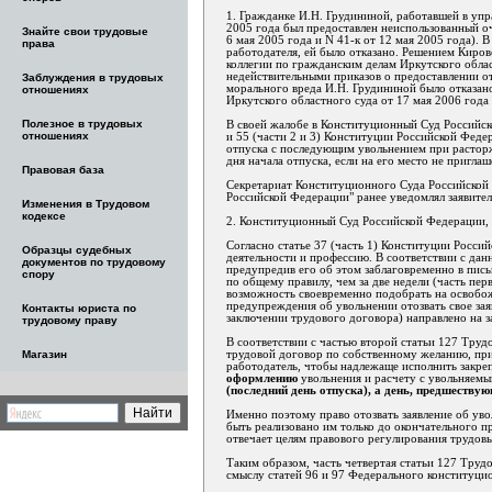
1. Гражданке И.Н. Грудининой, работавшей в упр
2005 года был предоставлен неиспользованный о
Знайте свои трудовые
6 мая 2005 года и N 41-к от 12 мая 2005 года). 
права
работодателя, ей было отказано. Решением Киров
коллегии по гражданским делам Иркутского облас
недействительными приказов о предоставлении о
Заблуждения в трудовых
морального вреда И.Н. Грудининой было отказано
отношениях
Иркутского областного суда от 17 мая 2006 года
Полезное в трудовых
В своей жалобе в Конституционный Суд Российской
отношениях
и 55 (части 2 и 3) Конституции Российской Феде
отпуска с последующим увольнением при расторж
дня начала отпуска, если на его место не пригла
Правовая база
Секретариат Конституционного Суда Российской 
Российской Федерации" ранее уведомлял заявител
Изменения в Трудовом
кодексе
2. Конституционный Суд Российской Федерации, 
Согласно статье 37 (часть 1) Конституции Росси
Образцы судебных
деятельности и профессию. В соответствии с да
документов по трудовому
предупредив его об этом заблаговременно в пис
спору
по общему правилу, чем за две недели (часть пе
возможность своевременно подобрать на освобож
предупреждения об увольнении отозвать свое зая
Контакты юриста по
заключении трудового договора) направлено на 
трудовому праву
В соответствии с частью второй статьи 127 Тру
трудовой договор по собственному желанию, при
Магазин
работодатель, чтобы надлежаще исполнить закреп
оформлению
увольнения и расчету с увольняемы
(последний день отпуска), а день, предшеству
Именно поэтому право отозвать заявление об ув
быть реализовано им только до окончательного п
отвечает целям правового регулирования трудов
Таким образом, часть четвертая статьи 127 Труд
смыслу статей 96 и 97 Федерального конституци