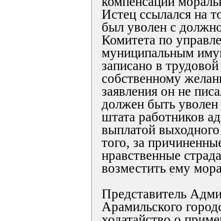
компенсации моральн
Истец ссылался на то
был уволен с должно
Комитета по управл
муниципальным иму
записано в трудовой
собственному желан
заявления он не писа
должен быть уволен
штата работников а
выплатой выходного
того, за причиненны
нравственные страд
возместить ему мора
Представитель Адм
Арамильского городс
ходатайство о приме