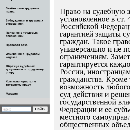
Знайте свои трудовые
Право на судебную 
права
установленное в ст.
Заблуждения в трудовых
отношениях
Российской Федераци
гарантией защиты с
Полезное в трудовых
отношениях
граждан. Такое прав
Правовая база
универсально и не 
Изменения в Трудовом
ограничениям. Замет
кодексе
гарантируется кажд
Образцы судебных
России, иностранцам
документов по трудовому
спору
гражданства. Кроме 
Контакты юриста по
возможность любого
трудовому праву
суд действия и реш
Магазин
государственной вла
Федерации и ее субъ
местного самоуправ
общественных объед