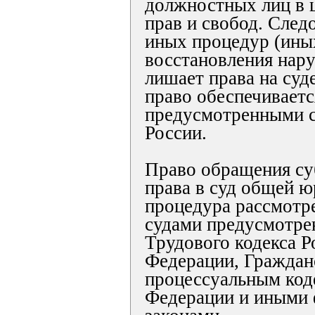
должностных лиц в 
прав и свобод. След
иных процедур (ины
восстановления нар
лишает права на суд
право обеспечиваетс
предусмотренными с
России.
Право обращения су
права в суд общей ю
процедура рассмотр
судами предусмотр
Трудового кодекса Р
Федерации, Гражда
процессуальным код
Федерации и иными