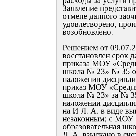
расходы за услуги п
Заявление представи
отмене данного зао
удовлетворено, прои
возобновлено.
Решением от 09.07.2
восстановлен срок д
приказа МОУ «Средн
школа № 23» № 35 о
наложении дисципли
приказ МОУ «Средня
школа № 23» за № 35
наложении дисципли
на И Л. А. в виде в
незаконным; с МОУ
образовательная шко
Л. А. взыскано в сч