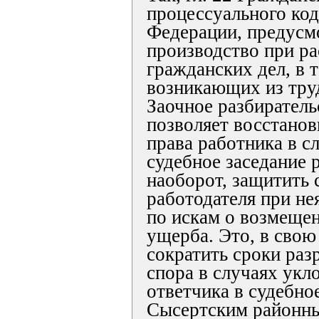
процессуального код
Федерации, предусм
производство при р
гражданских дел, в 
возникающих из тру
Заочное разбиратель
позволяет восстано
права работника в с
судебное заседание 
наоборот, защитить 
работодателя при не
по искам о возмеще
ущерба. Это, в свою
сократить сроки раз
спора в случаях укл
ответчика в судебное
Сысертским районны