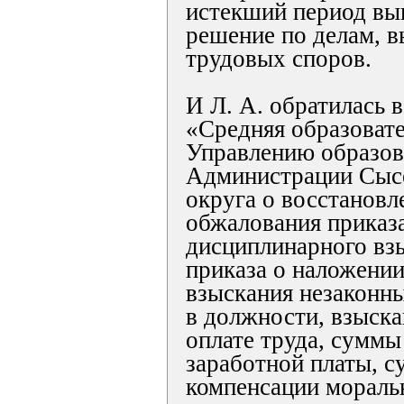
истекший период вы
решение по делам, 
трудовых споров.
И Л. А. обратилась 
«Средняя образоват
Управлению образов
Администрации Сысе
округа о восстановл
обжалования приказ
дисциплинарного взы
приказа о наложени
взыскания незаконны
в должности, взыска
оплате труда, суммы
заработной платы, с
компенсации моральн