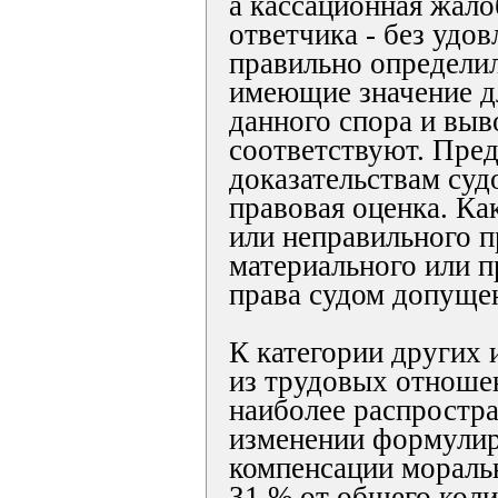
а кассационная жало
ответчика - без удов
правильно определил
имеющие значение д
данного спора и выв
соответствуют. Пре
доказательствам су
правовая оценка. Ка
или неправильного 
материального или п
права судом допуще
К категории других
из трудовых отношен
наиболее распростра
изменении формулир
компенсации моральн
31 % от общего коли