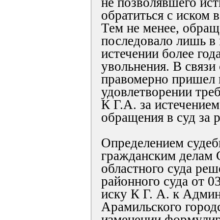
не позволявшего ис
обратиться с иском в
Тем не менее, обращ
последовало лишь в 
истечении более года
увольнения. В связи 
правомерно пришел к
удовлетворении тре
К Г.А. за истечением
обращения в суд за 
Определением судеб
гражданским делам 
областного суда ре
районного суда от 0
иску К Г. А. к Адми
Арамильского городс
изменении формулир