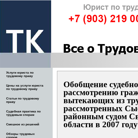
Услуги юриста по
трудовому праву
Обобщение судебно
Цены на услуги юриста
по трудовому праву
рассмотрению граж
вытекающих из тр
Статьи по трудовому
праву
рассмотренных Сы
Судебная практика по
районным судом С
трудовым спорам
области в 2007 году
Смешное из решений
Обзоры трудовых
споров