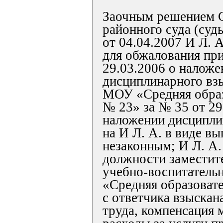
Заочным решением 
районного суда (суд
от 04.04.2007 И Л. 
для обжалования при
29.03.2006 о наложе
дисциплинарного взы
МОУ «Средняя образ
№ 23» за № 35 от 29
наложении дисципли
на И Л. А. в виде в
незаконным; И Л. А.
должности заместит
учебно-воспитатель
«Средняя образоват
с ответчика взыскан
труда, компенсация 