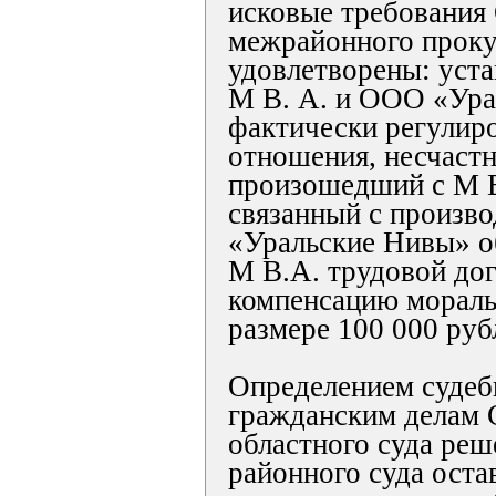
исковые требования
межрайонного прок
удовлетворены: уста
М В. А. и ООО «Ур
фактически регулир
отношения, несчастн
произошедший с М В.
связанный с произв
«Уральские Нивы» о
М В.А. трудовой дог
компенсацию мораль
размере 100 000 руб
Определением судеб
гражданским делам 
областного суда ре
районного суда оста