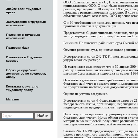
ООО обратилось с иском к С., Н. о возмещении м
принадлежащем ООО. С ними были заключены дого
Знайте свои трудовые
ревизии, проведенной 10 января 2009 года, в ход
права
продавцов ревизия проведена повторно. В ходе п
объяснения давать отказались. ООО просило взыс
Заблуждения в трудовых
С. и Н. требование не признали, пояснив, что не
отношениях
произошла ошибка в документации.
Представитель С. дополнительно пояснила, что р
Полезное в трудовых
не подтверждают того, что товар был вверен С. и
отношениях
Решением Полтавского районного суда Омской обл
Правовая база
Отменяя решение суда, принимая новое решение о
В соответствии со ст. 242 ТК РФ полная материа
Изменения в Трудовом
ущерб в полном размере.
кодексе
Из материалов дела следует, что с 30 апреля 20
работу с ними были заключены договоры о полной 
Образцы судебных
магазине была выявлена недостача на сумму 1164
документов по трудовому
спору
Отказывая в удовлетворении требования о возме
бухгалтерский учет и доказать причины возникнов
Контакты юриста по
не представлены необходимые документы бухгалт
трудовому праву
Однако не учтено следующее.
Магазин
В соответствии со ст. 4 Федерального закон от 
Федерального закона, организации, перешедшие 
индивидуальные предприниматели, применяющие у
Поскольку истец применяет упрощенную систему 
бухгалтерском учете». Истец обязан вести учет
материальных ценностей, получению расписок от
иных документов бухгалтерской отчетности у ист
Статьей 247 ТК РФ предусмотрено, что до приня
размера причиненного ущерба и причин его возн
специалистов. Для установления причины возник