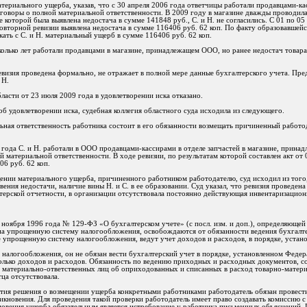
атериального ущерба, указав, что с 30 апреля 2006 года ответчицы работали продавцами-ка
воры о полной материальной ответственности. В 2009 году в магазине дважды проводилас
е которой была выявлена недостача в сумме 141848 руб., С. и Н. не согласились. С 01 по 05
овторной ревизии выявлена недостача в сумме 116406 руб. 62 коп. По факту образовавшей
кать с С. и Н. материальный ущерб в сумме 116406 руб. 62 коп.
сколько лет работали продавцами в магазине, принадлежащем ООО, но ранее недостач товара
евизия проведена формально, не отражает в полной мере данные бухгалтерского учета. Пр
 Н.
асти от 23 июля 2009 года в удовлетворении иска отказано.
б удовлетворении иска, судебная коллегия областного суда исходила из следующего.
льная ответственность работника состоит в его обязанности возмещать причиненный работ
04 года С. и Н. работали в ООО продавцами-кассирами в отделе запчастей в магазине, при
материальной ответственности. В ходе ревизии, по результатам которой составлен акт от 0
06 руб. 62 коп.
щении материального ущерба, причиненного работником работодателю, суд исходил из того
ения недостачи, наличие вины Н. и С. в ее образовании. Суд указал, что ревизия проведена
ерской отчетности, в организации отсутствовала постоянно действующая инвентаризацион
21 ноября 1996 года № 129-ФЗ «О бухгалтерском учете» (с посл. изм. и доп.), определяюще
на упрощенную систему налогообложения, освобождаются от обязанности ведения бухгалте
прощенную систему налогообложения, ведут учет доходов и расходов, в порядке, устано
налогообложения, он не обязан вести бухгалтерский учет в порядке, установленном Феде
 только доходов и расходов. Обязанность по ведению приходных и расходных документов, 
 материально-ответственных лиц об оприходованных и списанных в расход товарно-матери
ца отсутствовала.
тия решения о возмещении ущерба конкретными работниками работодатель обязан провести
икновения. Для проведения такой проверки работодатель имеет право создавать комиссию 
новения ущерба обязательным является истребование у работника письменных объяснений. 