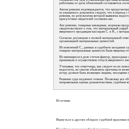
работника от дачи объяснений составляется соот
Актом ревизии подтверждается, что предусмотре
из указанного документа следует, что в период с
ревизия, по результатам которой выявлена недост
присутствии свидетелей составлен акт.
Акт ревизии, товарные накладные, журналы прод
свидетельствуют о том, что материальный ущерб
вверенного продавцам-кассирам С. и Н., с котор
Согласно договорам о полной материальной отве
организацией материальных ценностей.
Из пояснений С., данных в судебном заседании суд
товарно-материальные ценности были вверены от
Из имеющихся в деле счетов-фактур, приходных 
принимали и осуществляли отпуск вверенного им
Учитывая, что ответчицы, как следует из их пояс
недостачи, не смогли объяснить причины ее возн
истцу должен быть возмещен лицами, несущими п
Решение суда подлежит отмене. Поскольку все об
неправильная оценка доказательствам, судебная 
Источник
Вернуться к другим обзорам судебной практики