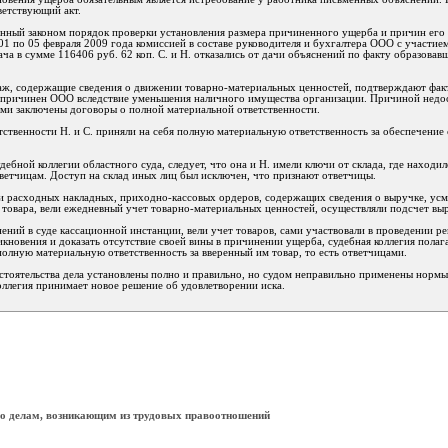
ветствующий акт.
нный законом порядок проверки установления размера причиненного ущерба и причин его 
 01 по 05 февраля 2009 года комиссией в составе руководителя и бухгалтера ООО с участием
ача в сумме 116406 руб. 62 коп. С. и Н. отказались от дачи объяснений по факту образовав
аж, содержащие сведения о движении товарно-материальных ценностей, подтверждают факт
 причинен ООО вследствие уменьшения наличного имущества организации. Причиной недост
ыми заключены договоры о полной материальной ответственности.
тственности Н. и С. приняли на себя полную материальную ответственность за обеспечение
ебной коллегии областного суда, следует, что она и Н. имели ключи от склада, где находилс
ветчицам. Доступ на склад иных лиц был исключен, что признают ответчицы.
и расходных накладных, приходно-кассовых ордеров, содержащих сведения о выручке, усма
 товара, вели ежедневный учет товарно-материальных ценностей, осуществляли подсчет вы
нений в суде кассационной инстанции, вели учет товаров, сами участвовали в проведении ре
икновения и доказать отсутствие своей вины в причинении ущерба, судебная коллегия полаг
олную материальную ответственность за вверенный им товар, то есть ответчицами.
стоятельства дела установлены полно и правильно, но судом неправильно применены нормы
коллегия принимает новое решение об удовлетворении иска.
 по делам, возникающим из трудовых правоотношений