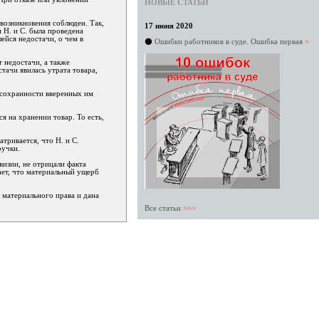
НОВЫЕ СТАТЬИ
возникновения соблюден. Так,
17 июня 2020
 Н. и С. была проведена
шейся недостачи, о чем в
⚫
Ошибки работников в суде. Ошибка первая
>
 недостачи, а также
ачи явилась утрата товара,
 сохранности вверенных им
я на хранении товар. То есть,
тривается, что Н. и С.
ручки.
визии, не отрицали факта
ает, что материальный ущерб
 материального права и дана
Все статьи
>>>