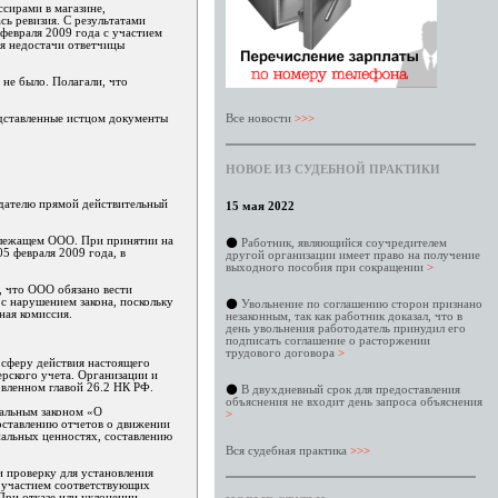
ссирами в магазине,
ь ревизия. С результатами
 февраля 2009 года с участием
ся недостачи ответчицы
 не было. Полагали, что
едставленные истцом документы
Все новости
>>>
НОВОЕ ИЗ СУДЕБНОЙ ПРАКТИКИ
одателю прямой действительный
15 мая 2022
надлежащем ООО. При принятии на
⚫
Работник, являющийся соучредителем
5 февраля 2009 года, в
другой организации имеет право на получение
выходного пособия при сокращении
>
, что ООО обязано вести
 с нарушением закона, поскольку
⚫
Увольнение по соглашению сторон признано
ная комиссия.
незаконным, так как работник доказал, что в
день увольнения работодатель принудил его
подписать соглашение о расторжении
трудового договора
>
й сферу действия настоящего
рского учета. Организации и
вленном главой 26.2 НК РФ.
⚫
В двухдневный срок для предоставления
объяснения не входит день запроса объяснения
ральным законом «О
>
составлению отчетов о движении
альных ценностях, составлению
Вся судебная практика
>>>
 проверку для установления
с участием соответствующих
При отказе или уклонении