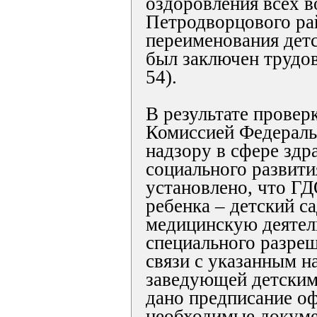
оздоровления всех 
Петродворцового ра
переименования детс
был заключен трудов
54).
В результате провер
Комиссией Федераль
надзору в сфере здр
социального развития
установлено, что Г
ребенка – детский с
медицинскую деятел
специального разреш
связи с указанным 
заведующей детским
дано предписание о
необходимые докуме