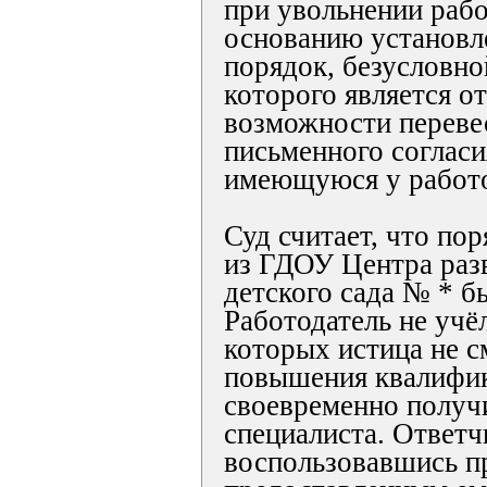
при увольнении раб
основанию установл
порядок, безусловн
которого является о
возможности перевес
письменного согласи
имеющуюся у работо
Суд считает, что по
из ГДОУ Центра разв
детского сада № * б
Работодатель не учё
которых истица не с
повышения квалифик
своевременно получ
специалиста. Ответч
воспользовавшись п