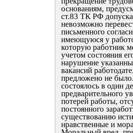
прекращение трудов
основаниям, предус
ст.83 ТК РФ допуска
невозможно перевест
письменного согласи
имеющуюся у работо
которую работник м
учетом состояния ег
нарушение указанны
вакансий работодате
предложено не было
состоялось в один де
предварительного ув
потерей работы, отс
постоянного заработ
существованию исти
нравственные и мора
Моральный вред, п