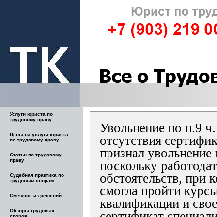
Услуги юриста по
трудовому праву
Увольнение по п.9 ч.
Цены на услуги юриста
отсутствия сертифик
по трудовому праву
признал увольнение
Статьи по трудовому
праву
поскольку работодат
обстоятельств, при 
Судебная практика по
трудовым спорам
смогла пройти курс
Смешное из решений
квалификации и сво
Обзоры трудовых
сертификат специали
споров