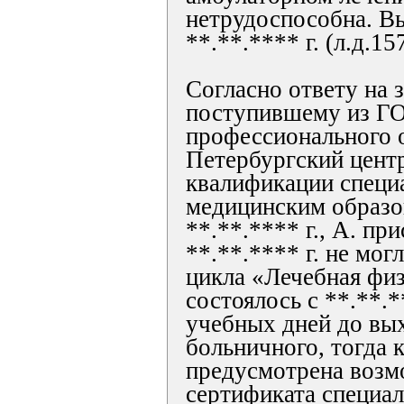
нетрудоспособна. В
**.**.**** г. (л.д.157
Согласно ответу на з
поступившему из ГО
профессионального 
Петербургский цент
квалификации специ
медицинским образ
**.**.**** г., А. пр
**.**.**** г. не мог
цикла «Лечебная физ
состоялось с **.**.**
учебных дней до вы
больничного, тогда 
предусмотрена возм
сертификата специал