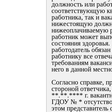
должность или работ
соответствующую к
работника, так и ва
нижестоящую должн
нижеоплачиваемую р
работник может выпо
состояния здоровья.
работодатель обязан
работнику все отве
требованиям ваканс
него в данной местн
Согласно справке, п
стороной ответчика,
**.**.**** г. вакан
ГДОУ № * отсутствов
этом представитель 