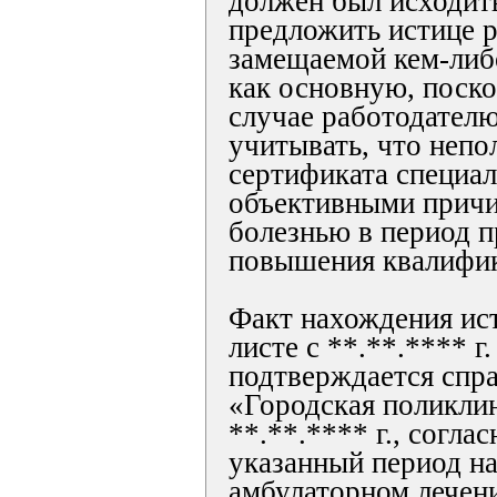
должен был исходит
предложить истице р
замещаемой кем-либо
как основную, поско
случае работодателю
учитывать, что непо
сертификата специа
объективными причи
болезнью в период 
повышения квалифи
Факт нахождения ис
листе с **.**.**** г.
подтверждается спр
«Городская поликли
**.**.**** г., согла
указанный период на
амбулаторном лечен