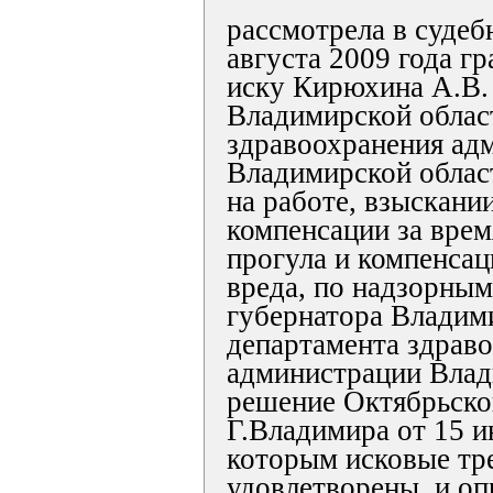
рассмотрела в судеб
августа 2009 года г
иску Кирюхина А.В.
Владимирской облас
здравоохранения ад
Владимирской облас
на работе, взыскани
компенсации за вре
прогула и компенса
вреда, по надзорны
губернатора Владим
департамента здрав
администрации Влад
решение Октябрьско
Г.Владимира от 15 и
которым исковые тр
удовлетворены, и оп