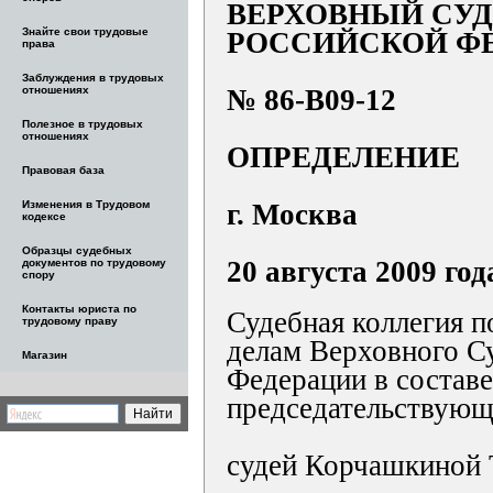
ВЕРХОВНЫЙ СУД
Знайте свои трудовые
РОССИЙСКОЙ Ф
права
Заблуждения в трудовых
отношениях
№ 86-В09-12
Полезное в трудовых
отношениях
ОПРЕДЕЛЕНИЕ
Правовая база
Изменения в Трудовом
г. Москва
кодексе
Образцы судебных
20 августа 2009 год
документов по трудовому
спору
Контакты юриста по
Судебная коллегия 
трудовому праву
делам Верховного С
Магазин
Федерации в составе
председательствующе
судей Корчашкиной Т