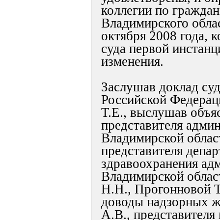
коллегии по гражда
Владимирского облас
октября 2008 года, 
суда первой инстанц
изменения.
Заслушав доклад су
Российской Федера
Т.Е., выслушав объя
представителя адми
Владимирской област
представителя депар
здравоохранения ад
Владимирской облас
Н.Н., Прогонновой 
доводы надзорных ж
А.В., представителя