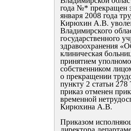
Владимирской област
года №* прекращен 
января 2008 года тр
Кирюхин А.В. уволе
Владимирского обла
государственного у
здравоохранения «О
клиническая больниц
принятием уполном
собственником лицо
о прекращении труд
пункту 2 статьи 278
приказ отменен прик
временной нетрудо
Кирюхина А.В.
Приказом исполняющ
директора департам