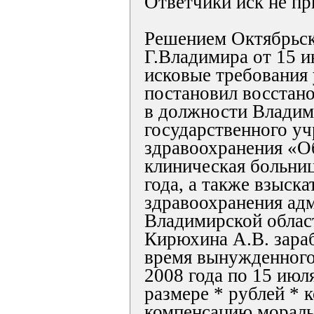
Ответчики иск не пр
Решением Октябрьск
Г.Владимира от 15 и
исковые требования
постановил восстан
в должности Владим
государственного у
здравоохранения «О
клиническая больниц
года, а также взыска
здравоохранения ад
Владимирской област
Кирюхина А.В. зара
время вынужденного 
2008 года по 15 июля
размере * рублей * к
компенсацию мораль