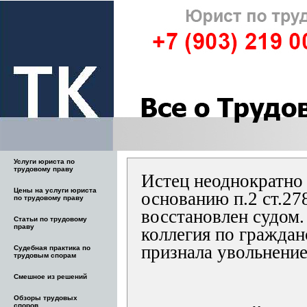
Услуги юриста по
трудовому праву
Истец неоднократно
Цены на услуги юриста
основанию п.2 ст.27
по трудовому праву
восстановлен судом.
Статьи по трудовому
праву
коллегия по гражда
признала увольнени
Судебная практика по
трудовым спорам
Смешное из решений
Обзоры трудовых
споров