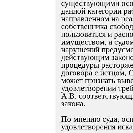
существующими осо
данной категории ра
направленном на ре
собственника свобод
пользоваться и расп
имуществом, а судом
нарушений предусм
действующим законо
процедуры расторже
договора с истцом, 
может признать выв
удовлетворении тре
А.В. соответствующ
закона.
По мнению суда, ос
удовлетворения иск