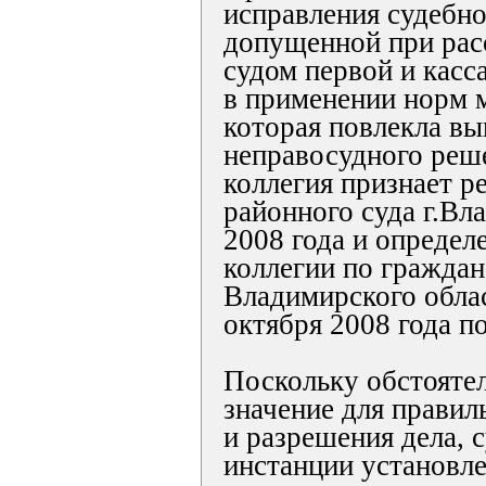
исправления судебн
допущенной при рас
судом первой и касс
в применении норм м
которая повлекла вы
неправосудного реш
коллегия признает р
районного суда г.Вл
2008 года и определ
коллегии по гражда
Владимирского облас
октября 2008 года 
Поскольку обстояте
значение для правил
и разрешения дела, 
инстанции установл