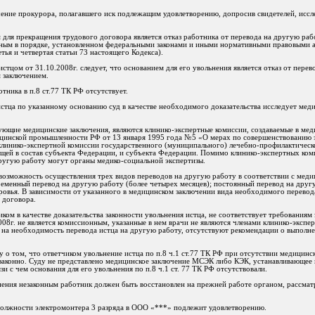
чение прокурора, полагавшего иск подлежащим удовлетворению, допросив свидетелей, иссле
ем для прекращения трудового договора является отказ работника от перевода на другую ра
ным в порядке, установленном федеральными законами и иными нормативными правовыми а
тья и четвертая статьи 73 настоящего Кодекса).
стцом от 31.10.2008г. следует, что основанием для его увольнения является отказ от перев
 заключением.
отника в п.8 ст.77 ТК РФ отсутствует.
стца по указанному основанию суд в качестве необходимого доказательства исследует мед
ющие медицинские заключения, являются клинико-экспертные комиссии, создаваемые в ме
цинской промышленности РФ от 13 января 1995 года №5 «О мерах по совершенствованию 
линико-экспертной комиссии государственного (муниципального) лечебно-профилактическ
щей в состав субъекта Федерации, и субъекта Федерации. Помимо клинико-экспертных ком
ругую работу могут органы медико-социальной экспертизы.
озможность осуществления трех видов переводов на другую работу в соответствии с меди
ременный перевод на другую работу (более четырех месяцев); постоянный перевод на друг
овья. В зависимости от указанного в медицинском заключении вида необходимого перево
 договора.
ом в качестве доказательства законности увольнения истца, не соответствует требованиям 
008г. не является комиссионным, указанные в нем врачи не являются членами клинико-экс
 на необходимость перевода истца на другую работу, отсутствуют рекомендации о выполне
у о том, что ответчиком увольнение истца по п.8 ч.1 ст.77 ТК РФ при отсутствии медицинс
езаконно. Суду не представлено медицинское заключение МСЭК либо КЭК, устанавливающее
язи с чем основания для его увольнения по п.8 ч.1 ст. 77 ТК РФ отсутствовали.
ьнения незаконным работник должен быть восстановлен на прежней работе органом, рассм
 должности электромонтера 3 разряда в ООО «***» подлежит удовлетворению.