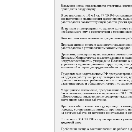
Выслушав истца, представителя ответчика, заклю
приходит к следующему.
В соответствии с п.8 ч.1 ст. 77 ТК РФ основани
соответствии с медицинским заключением, выдан
работодателя соответствующей работы (части тре
Из приказа о прекращении трудового договора с и
необходимого ему в соответствии с медицинским
Вместе с тем такое основание для увольнения раб
При разрешении спора о законности увольнения и
работодателю в установленном законом порядке.
Органами, имеющими право выдавать соответству
Приказом Министерства здравоохранения и меди
нетрудоспособности» утверждено Положение о к
управления здравоохранением территории, входя
заключений о переводе трудоспособных лиц на д
Трудовым законодательством РФ предусмотрена в
на другую работу на срок до четырех месяцев; в
противопоказанную работнику по состоянию здор
различные права и обязанности сторон трудового
Медицинское заключение, представленное ответчик
Заключение офтальмолога и терапевта от 30.10.2
г.Новотроицка, заключение не содержит указания
состоянием здоровья работника.
При таких обстоятельствах суд приходит к вывод
порядке, установленном законом, произведено н
на другую работу, от которого он отказался, в св
Согласно ст.394 ТК РФ в случае признания увол
трудовой спор.
Требование истца о восстановлении на работе в