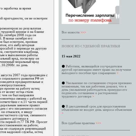
о заработка за время
ой пригодности, он не осмотрен
тромонтером по результатам
 трудовой книжке и на бланке
Все новости
>>>
 До октября 2008 года он
. В конце октября его
он был осмотрен, признан
втом, его амбулаторная
НОВОЕ ИЗ СУДЕБНОЙ ПРАКТИКИ
 просьбой о переводе на другую
ом, смотрителем кладбища,
дным к выполнению работы
15 мая 2022
льный вред, поскольку он
ичиненный моральный вред
.10.2008г. по день
⚫
Работник, являющийся соучредителем
другой организации имеет право на получение
выходного пособия при сокращении
>
 августа 2007 года произведен с
и социального развития РФ от
роводятся предварительные и
⚫
Увольнение по соглашению сторон признано
электроустановок
незаконным, так как работник доказал, что в
ри приеме на работу истец
день увольнения работодатель принудил его
 от коллег истца стали
подписать соглашение о расторжении
с чем он был направлен
трудового договора
>
омонтера связана с работой на
ответствии с п.11 части первой
едеральным законом правил
⚫
В двухдневный срок для предоставления
ден с его письменного согласия
объяснения не входит день запроса объяснения
он отказался, и ввиду
>
есчастного случая, связанного
удового договора в
асти первой ст.77 ТК РФ. Просит
Вся судебная практика
>>>
восстановлении на работе,
тца не содержало рекомендаций
стов кадровой службы, истец