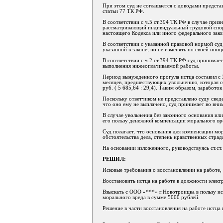
При этом суд не соглашается с доводами предста
статьи 77 ТК РФ.
В соответствии с ч.5 ст.394 ТК РФ в случае при
рассматривающий индивидуальный трудовой спор,
настоящего Кодекса или иного федерального зако
В соответствии с указанной правовой нормой суд
указанной в законе, но не изменять по своей ини
В соответствии с ч.2 ст.394 ТК РФ суд принимает
выполнения нижеоплачиваемой работы.
Период вынужденного прогула истца составил с 3
месяцев, предшествующих увольнению, которая со
руб. ( 5 685,64 : 29,4). Таким образом, заработ
Поскольку ответчиком не представлено суду свед
что оно ему не выплачено, суд принимает во вни
В случае увольнения без законного основания ил
его пользу денежной компенсации морального вр
Суд полагает, что основания для компенсации мо
обстоятельства дела, степень нравственных страд
На основании изложенного, руководствуясь ст.ст
РЕШИЛ:
Исковые требования о восстановлении на работе,
Восстановить истца на работе в должности элек
Взыскать с ООО «***» г.Новотроицка в пользу ис
морального вреда в сумме 5000 рублей.
Решение в части восстановления на работе истц