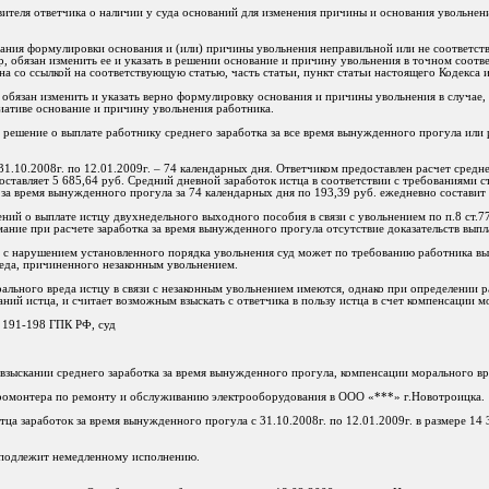
вителя ответчика о наличии у суда оснований для изменения причины и основания увольнени
знания формулировки основания и (или) причины увольнения неправильной или не соответств
 обязан изменить ее и указать в решении основание и причину увольнения в точном соотв
на со ссылкой на соответствующую статью, часть статьи, пункт статьи настоящего Кодекса 
 обязан изменить и указать верно формулировку основания и причины увольнения в случае, 
циативе основание и причину увольнения работника.
 решение о выплате работнику среднего заработка за все время вынужденного прогула или р
1.10.2008г. по 12.01.2009г. – 74 календарных дня. Ответчиком предоставлен расчет средне
ставляет 5 685,64 руб. Средний дневной заработок истца в соответствии с требованиями ст
ок за время вынужденного прогула за 74 календарных дня по 193,39 руб. ежедневно составит
ений о выплате истцу двухнедельного выходного пособия в связи с увольнением по п.8 ст.77
мание при расчете заработка за время вынужденного прогула отсутствие доказательств вып
и с нарушением установленного порядка увольнения суд может по требованию работника вы
еда, причиненного незаконным увольнением.
рального вреда истцу в связи с незаконным увольнением имеются, однако при определении 
аний истца, и считает возможным взыскать с ответчика в пользу истца в счет компенсации 
. 191-198 ГПК РФ, суд
 взыскании среднего заработка за время вынужденного прогула, компенсации морального вр
тромонтера по ремонту и обслуживанию электрооборудования в ООО «***» г.Новотроицка.
тца заработок за время вынужденного прогула с 31.10.2008г. по 12.01.2009г. в размере 14
а подлежит немедленному исполнению.