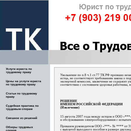
Услуги юриста по
трудовому праву
Увольнение по п.8 ч.1 ст.77 ТК РФ признано неза
истца, не соответствует требованиям закона о по
Цены на услуги юриста
экспертной комиссии, заключение не содержит у
по трудовому праву
соответствии с состоянием здоровья работника, в
Статьи по трудовому
праву
РЕШЕНИЕ
ИМЕНЕМ РОССИЙСКОЙ ФЕДЕРАЦИИ
Судебная практика по
(Извлечение)
трудовым спорам
15 августа 2007 года между истцом и ООО «***»
Смешное из решений
и обслуживанию электрооборудования с испытате
Приказом руководителя ООО «***» № **** от 31.
Обзоры трудовых
с выплатой выходного пособия в размере двухнед
споров