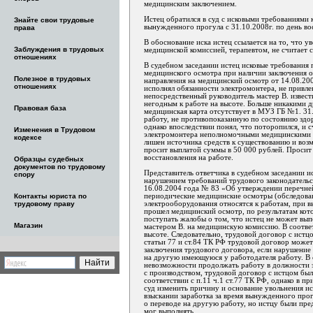
медицинским заключением.
Истец обратился в суд с исковыми требованиями 
Знайте свои трудовые
вынужденного прогула с 31.10.2008г. по день во
права
В обоснование иска истец ссылается на то, что 
Заблуждения в трудовых
медицинской комиссией, терапевтом, не считает 
отношениях
В судебном заседании истец исковые требования 
медицинского осмотра при наличии заключения оф
Полезное в трудовых
направления на медицинский осмотр от 14.08.2007
отношениях
исполнял обязанности электромонтера, не привле
непосредственный руководитель мастер В. извес
негодным к работе на высоте. Больше никакими д
Правовая база
медицинская карта отсутствует в МУЗ ГБ №1. 31
работу, не противопоказанную по состоянию здор
однако впоследствии понял, что поторопился, и 
Изменения в Трудовом
электромонтера неполномочными медицинскими р
кодексе
лишен источника средств к существованию и воз
просит выплатой суммы в 50 000 рублей. Просит 
восстановления на работе.
Образцы судебных
документов по трудовому
Представитель ответчика в судебном заседании ис
спору
нарушением требований трудового законодательс
16.08.2004 года № 83 «Об утверждении перечней
периодические медицинские осмотры (обследован
Контакты юриста по
электрооборудования относятся к работам, при 
трудовому праву
прошел медицинский осмотр, по результатам котор
поступать жалобы о том, что истец не может выпо
Магазин
мастером В. на медицинскую комиссию. В соотве
высоте. Следовательно, трудовой договор с истц
статьи 77 и ст.84 ТК РФ трудовой договор може
заключения трудового договора, если нарушение
на другую имеющуюся у работодателя работу. В 
невозможности продолжать работу в должности э
с производством, трудовой договор с истцом был
соответствии с п.11 ч.1 ст.77 ТК РФ, однако в п
суд изменить причину и основание увольнения ист
взыскании заработка за время вынужденного про
о переводе на другую работу, но истцу были пр
мог выполнять.