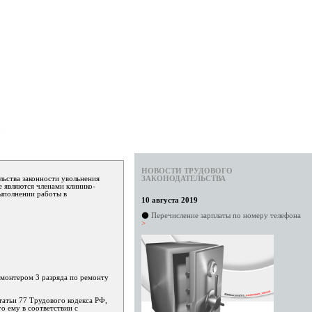
НОВОСТИ ТРУДОВОГО
льства законности увольнения
ЗАКОНОДАТЕЛЬСТВА
е являются членами клинико-
выполнении работы в
10 августа 2019
⚫
Перечисление зарплаты по номеру телефона
>
омонтером 3 разряда по ремонту
татьи 77 Трудового кодекса РФ,
о ему в соответствии с