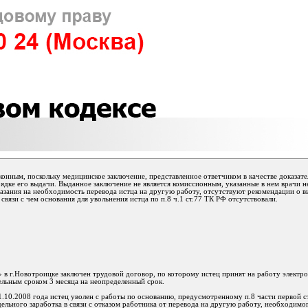
конным, поскольку медицинское заключение, представленное ответчиком в качестве доказате
рядке его выдачи. Выданное заключение не является комиссионным, указанные в нем врачи н
казания на необходимость перевода истца на другую работу, отсутствуют рекомендации о 
 связи с чем основания для увольнения истца по п.8 ч.1 ст.77 ТК РФ отсутствовали.
 в г.Новотроицке заключен трудовой договор, по которому истец принят на работу электр
льным сроком 3 месяца на неопределенный срок.
10.2008 года истец уволен с работы по основанию, предусмотренному п.8 части первой с
ельного заработка в связи с отказом работника от перевода на другую работу, необходимог