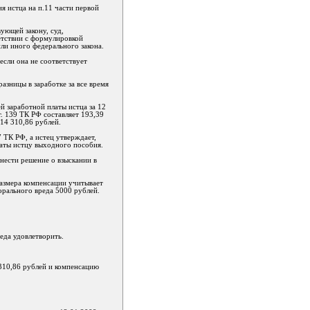
я истца на п.11 части первой
ующей закону, суд,
етствии с формулировкой
или иного федерального закона.
если она не соответствует
азницы в заработке за все время
й заработной платы истца за 12
. 139 ТК РФ составляет 193,39
 14 310,86 рублей.
 ТК РФ, а истец утверждает,
латы истцу выходного пособия.
нести решение о взыскании в
размера компенсации учитывает
морального вреда 5000 рублей.
еда удовлетворить.
 310,86 рублей и компенсацию