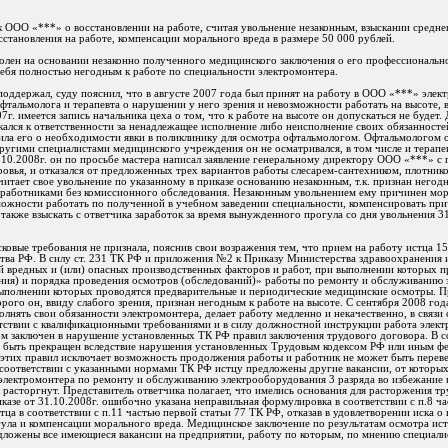
к ООО «***» о восстановлении на работе, считая увольнение незаконным, взыскании среднег
сстановления на работе, компенсации морального вреда в размере 50 000 рублей.
уволен на основании незаконно полученного медицинского заключения о его профессиональн
себя полностью негодным к работе по специальности электромонтера.
поддержал, суду пояснил, что в августе 2007 года был принят на работу в ООО «***» элек
тальмолога и терапевта о нарушении у него зрения и невозможности работать на высоте, в
г. имеется запись начальника цеха о том, что к работе на высоте он допускаться не будет.
кался к ответственности за ненадлежащее исполнение либо неисполнение своих обязанностей
тила его о необходимости явки в поликлинику для осмотра офтальмологом. Офтальмологом 
ругими специалистами медицинского учреждения он не осматривался, в том числе и терапе
.10.2008г. он по просьбе мастера написал заявление генеральному директору ООО «***» с
овья, и отказался от предложенных трех вариантов работы слесарем-сантехником, плотник
считает свое увольнение по указанному в приказе основанию незаконным, т.к. признан него
аботниками без комиссионного обследования. Незаконным увольнением ему причинен мора
можности работать по полученной в учебном заведении специальности, компенсировать пр
также взыскать с ответчика заработок за время вынужденного прогула со дня увольнения 31
ковые требования не признала, пояснив свои возражения тем, что прием на работу истца 15
тва РФ. В силу ст. 231 ТК РФ и приложения №2 к Приказу Министерства здравоохранения 
 вредных и (или) опасных производственных факторов и работ, при выполнении которых п
ия) и порядка проведения осмотров (обследований)» работы по ремонту и обслуживанию 
выполнении которых проводятся предварительные и периодические медицинские осмотры. П
ого он, ввиду слабого зрения, признан негодным к работе на высоте. С сентября 2008 года
лнять свои обязанности электромонтера, делает работу медленно и некачественно, в связи 
тствии с квалификационными требованиями и в силу должностной инструкции работа электр
ом заключен в нарушение установленных ТК РФ правил заключения трудового договора. В со
т быть прекращен вследствие нарушения установленных Трудовым кодексом РФ или иным ф
 этих правил исключает возможность продолжения работы и работник не может быть переве
соответствии с указанными нормами ТК РФ истцу предложены другие вакансии, от которых 
лектромонтера по ремонту и обслуживанию электрооборудования 3 разряда во избежание н
 расторгнут. Представитель ответчика полагает, что имелись основания для расторжения тр
риказе от 31.10.2008г. ошибочно указана неправильная формулировка в соответствии с п.8 ч
ца в соответствии с п.11 частью первой статьи 77 ТК РФ, отказав в удовлетворении иска о 
гула и компенсации морального вреда. Медицинское заключение по результатам осмотра ис
едложены все имеющиеся вакансии на предприятии, работу по которым, по мнению специали