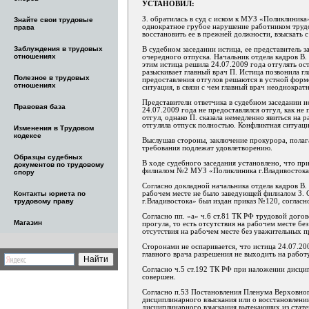
УСТАНОВИЛ:
З. обратилась в суд с иском к МУЗ «Поликлиника
Знайте свои трудовые
однократное грубое нарушение работником трудов
права
восстановить ее в прежней должности, взыскать 
Заблуждения в трудовых
В судебном заседании истица, ее представитель 
отношениях
очередного отпуска. Начальник отдела кадров В. 
этим истица решила 24.07.2009 года отгулять ост
разыскивает главный врач П. Истица позвонила г
Полезное в трудовых
предоставления отгулов решаются в устной форм
отношениях
ситуация, в связи с чем главный врач неоднократ
Представители ответчика в судебном заседании и
Правовая база
24.07.2009 года не предоставлялся отгул, как не 
отгул, однако П. сказала немедленно явиться на 
отгуляла отпуск полностью. Конфликтная ситуац
Изменения в Трудовом
кодексе
Выслушав стороны, заключение прокурора, полага
требования подлежат удовлетворению.
Образцы судебных
В ходе судебного заседания установлено, что п
документов по трудовому
филиалом №2 МУЗ «Поликлиника г.Владивостока» 
спору
Согласно докладной начальника отдела кадров В
рабочем месте не было заведующей филиалом З. С
Контакты юриста по
г.Владивостока» был издан приказ №120, согласн
трудовому праву
Согласно пп. «а» ч.6 ст.81 ТК РФ трудовой дог
Магазин
прогула, то есть отсутствия на рабочем месте бе
отсутствия на рабочем месте без уважительных п
Сторонами не оспаривается, что истица 24.07.20
главного врача разрешения не выходить на работ
Согласно ч.5 ст.192 ТК РФ при наложении дисци
совершен.
Согласно п.53 Постановления Пленума Верховног
дисциплинарного взыскания или о восстановлени
дисциплинарного взыскания вытекающих из статей