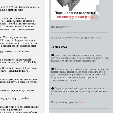
лиалом №2 МУЗ «Поликлиника» за
вольнением, просит
 года истица вышла из
на 1 день раньше. В связи с
естра и сообщила, что истицу
№1 г.Владивостока» вопросы
Все новости
>>>
ом имеет место конфликтная
. Указали, что истице
НОВОЕ ИЗ СУДЕБНОЙ ПРАКТИКИ
09 года, сообщила, что взяла
уска раньше, фактически истица
 истицей своих обязанностей.
15 мая 2022
д считает, что исковые
⚫
Работник, являющийся соучредителем
другой организации имеет право на получение
 с должности заведующей
выходного пособия при сокращении
>
иям пп. «а» ч.6 ст.81 ТК РФ.
.Владивостока» в 14 часов на
⚫
Увольнение по соглашению сторон признано
ода МУЗ «Поликлиника №1
незаконным, так как работник доказал, что в
день увольнения работодатель принудил его
подписать соглашение о расторжении
тником трудовых обязанностей -
трудового договора
>
лжительности, а также в случае
⚫
В двухдневный срок для предоставления
ельно истица не получила от
объяснения не входит день запроса объяснения
>
ва, при которых он был
Вся судебная практика
>>>
ссмотрения дел об оспаривании
нении к работнику
к правовым государством общих