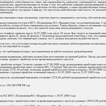
плинарной, ответственности, таких, как справедливость, равенство, соразмерность, законно
зательства, свидетельствующие не только о том, что работник совершил дисциплинарный пр
проступка и обстоятельства, при которых он был совершен, а также предшествующее повед
лении на работе суд придет к выводу, что проступок действительно имел место, но увольне
овлетворен.
ое взыскание в виде увольнения, ответчик тяжесть совершенного поступка, обстоятельства
 предоставления отгулов в МУЗ «Поликлиника №1 г.Владивостока» не регламентирован. С п
а работу, истица не была ознакомлена под роспись. Таким образом, узнав от начальника отд
ла основания полагать, что у нее имеется один день неиспользованного отпуска.
 по телефону главному врачу 24.07.2009 года около 10 часов. Как следует из показаний сви
лавного врача П., когда ей звонила З. Пояснения представителей ответчика о том, что главн
рдила, пояснив, что главный врач сказала, что З. должна находиться на рабочем месте.
ьств того, что отсутствие истицы на рабочем месте повлекло неблагоприятные последствия 
х последствий не создает.
у, что требования истицы о восстановлении на работе подлежат удовлетворению.
ольнения незаконным, работник должен быть восстановлен на прежней работе. Орган, расс
отнику среднего заработка за все время вынужденного прогула
 заработки истицы. Согласно справке от 07.09.2009 года среднедневная заработная плата и
днедневная заработная плата составила 665, 73 рублей. При расчете размера заработной пл
 сумме 1276, 44 рублей, поскольку данный заработок рассчитан за период с 01.09.2008 год
ведения о среднем заработке за меньший период с 01.01.2009 года по 21.07.2009 года.
 прогула, подлежащий взысканию составляет 1276,44 рублей (среднедневной заработок ист
ст.ст. 194,198 ГПК РФ суд
лом №2 МУЗ «Поликлиника№1 г.Владивостока» с 30.07.2009 года.
ладивостока» заработную плату за время вынужденного прогула в размере 139131,96 рубле