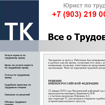
Услуги юриста по
трудовому праву
Увольнение за прогул. Работнице был неправильно
в удобное для нее время, согласовав этот день с
Цены на услуги юриста
незаконным, поскольку ответчиком не представле
по трудовому праву
организации. Факт же нарушения трудовой дисцип
Статьи по трудовому
праву
РЕШЕНИЕ
ИМЕНЕМ РОССИЙСКОЙ ФЕДЕРАЦИИ
Судебная практика по
трудовым спорам
25 января 2010 года Фрунзенский районный суд г
председательствующего Дышлового И.В.
Смешное из решений
с участием прокурора Пляскина А.С.
при секретаре Ч., рассмотрев в открытом судебн
за время вынужденного прогула,
Обзоры трудовых
споров