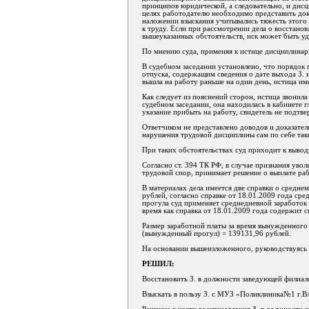
принципов юридической, а следовательно, и дисци
целях работодателю необходимо представить дока
наложении взыскания учитывались тяжесть этого 
к труду. Если при рассмотрении дела о восстанов
вышеуказанных обстоятельств, иск может быть уд
По мнению суда, применяя к истице дисциплинарн
В судебном заседании установлено, что порядок
отпуска, содержащим сведения о дате выхода З. н
вышла на работу раньше на один день, истица име
Как следует из пояснений сторон, истица звонила
судебном заседании, она находилась в кабинете г
указание прибыть на работу, свидетель не подтве
Ответчиком не представлено доводов и доказател
нарушения трудовой дисциплины сам по себе таки
При таких обстоятельствах суд приходит к вывод
Согласно ст. 394 ТК РФ, в случае признания ув
трудовой спор, принимает решение о выплате раб
В материалах дела имеется две справки о среднем
рублей, согласно справке от 18.01.2009 года сре
прогула суд применяет среднедневной заработок в
время как справка от 18.01.2009 года содержит с
Размер заработной платы за время вынужденного
(вынужденный прогул) = 139131,96 рублей.
На основании вышеизложенного, руководствуясь 
РЕШИЛ:
Восстановить З. в должности заведующей филиа
Взыскать в пользу З. с МУЗ «Поликлиника№1 г.В