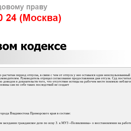
 расчитан период отпуска, в связи с чем от отпуск у нее оставался один неиспользованный
 руководителем. Руководитель отрицал согласование предоставления дня отгула. Суд посчита
но доводов и доказательств того, что отсутствие истицы на рабочем месте повлекло неблаг
лины сам по себе таких последствий не создает
орода Владивостока Приморского края в составе:
ом заседании гражданское дело по иску З. к МУЗ «Поликлиника» о восстановлении на работ