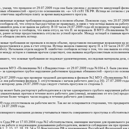
», указав, что приказом от 29.07.2009 года она была уволена с должности заведующей фи
ых обязанностей - прогул по основаниям пп. «а» ч.6 ст.81 ТК РФ. Истица не согласна с у
с ответчика заработную плату за время вынужденного прогула.
заявленные исковые требования поддержали в полном объеме. Пояснили суду, что 20.07.2009
сообщила ей, что отпуск был рассчитан не правильно, в связи с чем истица вышла на работу 
авшийся день и не вышла на работу. В 10 часов 24.07.2009 года ей позвонила старшая медс
лавному врачу и сообщила, что взяла отгул, на что П. не возражала. В МУЗ «Поликлиника 
е, ранее истице предоставлялись отгулы по устной просьбе. Между истицей и главным врач
но обещала уволить истицу.
сковые требования не признали в полном объеме, представили письменные возражения на иск
предоставлялся и день в счет отпуска. Истица звонила главному врачу П. в 10 часов 24.07.20
работу. Начальник отдела кадров В. ошибочно сообщила истице о том, что она вышла из отп
ия между истцом и главным врачом существует, она вызвана недобросовестным исполнением
вшего, что исковые требования не подлежат удовлетворению, исследовав материалы дела, су
риказом МУЗ «Поликлиника №1 г.Владивостока» от 29.07.2009 года №104-к З. была уволена
за однократное грубое нарушение работником трудовых обязанностей - прогул по основан
. 24.07.2009 года при проверке трудовой дисциплины в филиале №2 МУЗ «Поликлиника №1 г
о лов работников филиала З. отсутствовала с начала рабочего дня (л.д.16). 27.07.2009 г
о которому день 24.07.2009 года следует считать прогулом со стороны З.
овор может быть расторгнут работодателем в случае однократного грубого нарушения рабо
з уважительных причин в течение всего рабочего дня (смены), независимо от его (ее) продо
ричин более четырех часов подряд в течение рабочего дня (смены).
09 года отсутствовала на рабочем месте. Так же не оспаривается сторонами, что предварит
у 24.07.2009 года.
плинарного взыскания должны учитываться тяжесть совершенного проступка и обстоятельст
о Суда РФ от 17.03.2004 года №2 обстоятельством, имеющим значение для правильного ра
и на работе и подлежащим доказыванию работодателем, является соблюдение им при приме
 1, 2, 15, 17, 18, 19, 54 и 55 Конституции РФ и признаваемых Российской Федерацией ка