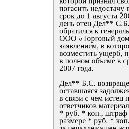
которой признал сво
погасить недостачу 
срок до 1 августа 20
день отец Дел** С.Б.
обратился к генерал
ООО «Торговый дом
заявлением, в котор
возместить ущерб, 
в полном объеме в ср
2007 года.
Дел** Б.С. возвраще
оставшаяся задолжен
в связи с чем истец 
ответчиков материа
* руб. * коп., штраф 
размере * руб. * коп
за ненадлежащее ис