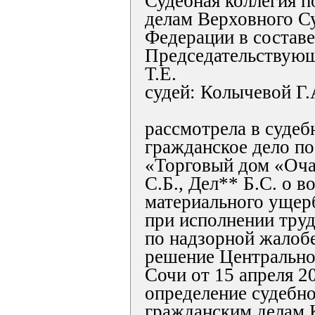
Судебная коллегия 
делам Верховного С
Федерации в составе
Председательствую
Т.Е.
судей: Колычевой Г
рассмотрела в судеб
гражданское дело п
«Торговый дом «Оча
С.Б., Дел** Б.С. о 
материального ущер
при исполнении труд
по надзорной жалобе
решение Центральног
Сочи от 15 апреля 2
определение судебно
гражданским делам 