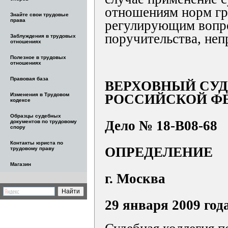
отношениям норм гр
Знайте свои трудовые
права
регулирующим вопр
поручительства, не
Заблуждения в трудовых
отношениях
Полезное в трудовых
отношениях
Правовая база
ВЕРХОВНЫЙ СУД
Изменения в Трудовом
РОССИЙСКОЙ Ф
кодексе
Образцы судебных
Дело № 18-В08-68
документов по трудовому
спору
Контакты юриста по
ОПРЕДЕЛЕНИЕ
трудовому праву
Магазин
г. Москва
29 января 2009 год