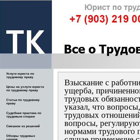
Услуги юриста по
трудовому праву
Взыскание с работни
Цены на услуги юриста
ущерба, причиненно
по трудовому праву
трудовых обязаннос
Статьи по трудовому
праву
указал, что вопросы
трудовых отношений
Судебная практика по
трудовым спорам
вопросы, регулирую
Смешное из решений
нормами трудового п
Обзоры трудовых
случае применение 
споров