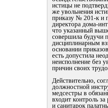
истицы не подтвер
же увольнения исти
приказу № 201-к и 
директора дома-инте
что указанный выше
совершила будучи 
дисциплинарным вз
основании приказов
есть допустила нео
неисполнение без 
причин своих трудо
Действительно, согла
должностной инстр
медсестры в обязан
входит контроль за 
и санитарок палатны