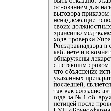
быть отказано. Ука
основанием для нал
выговора приказом
ненадлежащие испо
своих должностных
хранению медикамен
ходе проверки Упр
Росздравнадзора в 
кабинете и в комна
обнаружены лекарс
с истекшим сроком 
что объяснение исти
указанных препара
последней, являетс
так как согласно ак
года за № 1 обнар
истицей после пров
ГУП «Брянскфарма