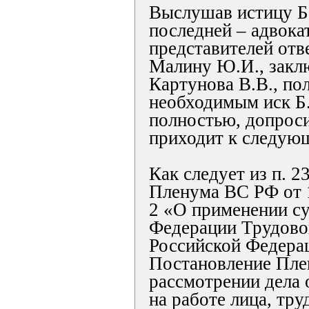
Выслушав истицу Б.
последней – адвока
представителей отве
Малину Ю.И., закл
Картунова В.В., по
необходимым иск Б.
полностью, допроси
приходит к следую
Как следует из п. 
Пленума ВС РФ от 1
2 «О применении с
Федерации Трудово
Российской Федерац
Постановление Пле
рассмотрении дела 
на работе лица, тру