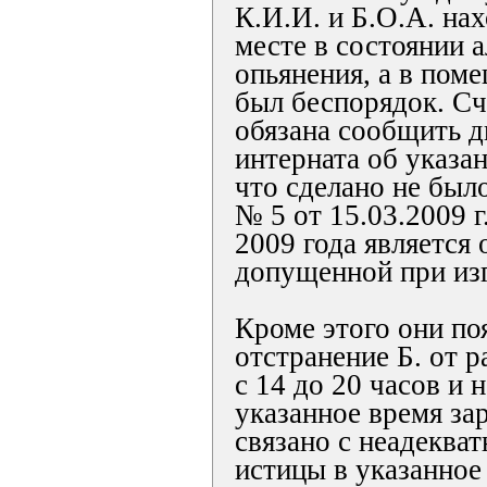
К.И.И. и Б.О.А. на
месте в состоянии 
опьянения, а в пом
был беспорядок. Сч
обязана сообщить д
интерната об указа
что сделано не было
№ 5 от 15.03.2009 г
2009 года является 
допущенной при изг
Кроме этого они по
отстранение Б. от р
с 14 до 20 часов и 
указанное время за
связано с неадеква
истицы в указанное