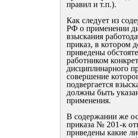
правил и т.п.).
Как следует из сод
РФ о применении д
взыскания работода
приказ, в котором 
приведены обстоят
работником конкре
дисциплинарного пр
совершение которо
подвергается взыск
должны быть указа
применения.
В содержании же о
приказа № 201-к от
приведены какие ли