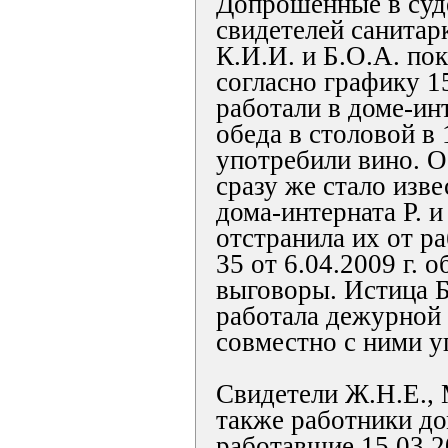
Допрошенные в суде
свидетелей санитар
К.И.И. и Б.О.А. пок
согласно графику 1
работали в доме-ин
обеда в столовой в 
употребили вино. О
сразу же стало изв
дома-интерната Р. и
отстранила их от р
35 от 6.04.2009 г. 
выговоры. Истица Б.
работала дежурной 
совместно с ними у
Свидетели Ж.Н.Е., 
также работники до
работавшие 15.03.20