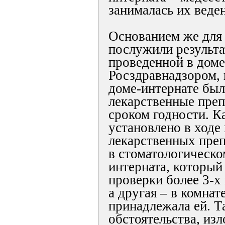
занималась их веде
Основанием же для
послужили результа
проведенной в доме
Росздравнадзором, 
доме-интернате бы
лекарственные пре
сроком годности. К
установлено в ходе
лекарственных преп
в стоматологическо
интерната, который
проверки более 3-х 
а другая – в комнат
принадлежала ей. Т
обстоятельства, из