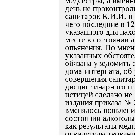
медсестры, а именно
день не проконтрол
санитарок К.И.И. и 
чего последние в 1
указанного дня нах
месте в состоянии 
опьянения. По мнен
указанных обстояте
обязана уведомить е
дома-интерната, об
совершения санита
дисциплинарного пр
истицей сделано не
издания приказа № 
вменялось появление
состоянии алкоголь
как результаты мед
освидетельствовани