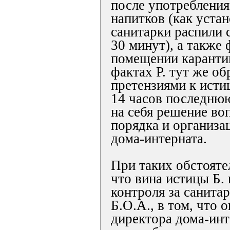
после употреблени
напитков (как устан
санитарки распили 
30 минут), а также 
помещении каранти
фактах Р. тут же об
претензиями к истиц
14 часов последнюю
на себя решение во
порядка и организа
дома-интерната.
При таких обстоятел
что вина истицы Б. 
контроля за санита
Б.О.А., в том, что 
директора дома-инт