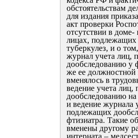
кодекса РФ и факт
обстоятельствам де
для издания приказ
акт проверки Роспо
отсутствии в доме-
лицах, подлежащих
туберкулез, и о том
журнал учета лиц,
дообследованию у ф
же ее должностной 
вменялось в трудов
ведение учета лиц,
дообследованию на 
и ведение журнала 
подлежащих дообсл
фтизиатра. Такие о
вменены другому р
интерната – медсест