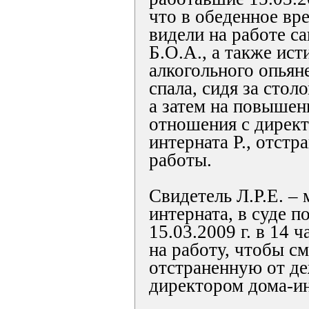
что в обеденное вр
видели на работе с
Б.О.А., а также ист
алкогольного опьян
спала, сидя за стол
а затем на повышен
отношения с дирек
интерната Р., отстр
работы.
Свидетель Л.Р.Е. – 
интерната, в суде п
15.03.2009 г. в 14 
на работу, чтобы см
отстраненную от д
директором дома-ин