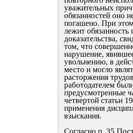
повторного неиспол
уважительных прич
обязанностей оно не
погашено. При этом
лежит обязанность 
доказательства, св
том, что совершенн
нарушение, явивше
увольнению, в дейс
место и могло явля
расторжения трудов
работодателем был
предусмотренные ча
четвертой статьи 1
применения дисцип
взыскания.
Согласно п. 35 Пос