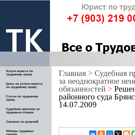
Главная
>
Судебная п
Услуги юриста по
трудовому праву
за неоднократное не
Цены на услуги юриста
обязанностей
>
Решен
по трудовому праву
районного суда Брянс
Статьи по трудовому
праву
14.07.2009
Судебная практика по
трудовым спорам
Смешное из решений
Обзоры трудовых
споров