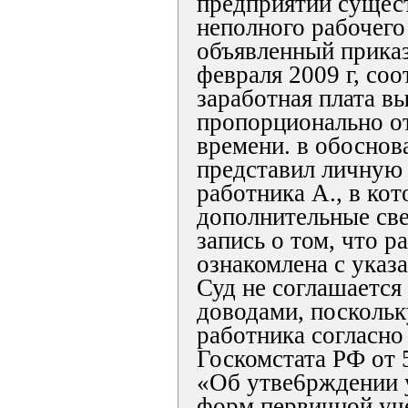
предприятии сущес
неполного рабочего
объявленный прика
февраля 2009 г, соо
заработная плата в
пропорционально о
времени. в обоснов
представил личную
работника А., в кот
дополнительные све
запись о том, что р
ознакомлена с указ
Суд не соглашается
доводами, поскольк
работника согласно
Госкомстата РФ от 5
«Об утве6рждении
форм первичной уч