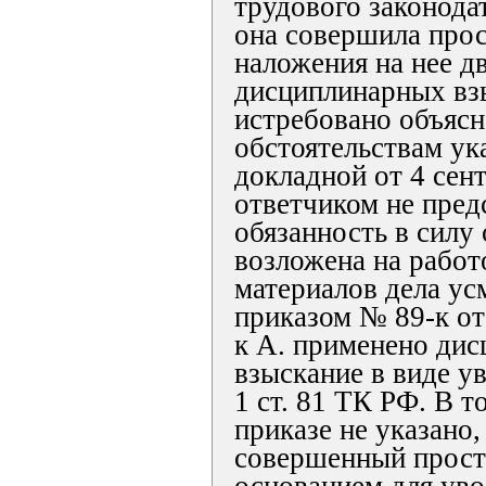
трудового законодат
она совершила про
наложения на нее д
дисциплинарных взы
истребовано объясн
обстоятельствам ук
докладной от 4 сент
ответчиком не предс
обязанность в силу
возложена на работ
материалов дела ус
приказом № 89-к от 
к А. применено ди
взыскание в виде ув
1 ст. 81 ТК РФ. В т
приказе не указано,
совершенный прост