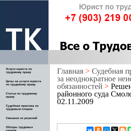
Главная
>
Судебная п
Услуги юриста по
трудовому праву
за неоднократное не
Цены на услуги юриста
обязанностей
>
Решен
по трудовому праву
районного суда Смоле
Статьи по трудовому
праву
02.11.2009
Судебная практика по
трудовым спорам
Смешное из решений
Обзоры трудовых
споров