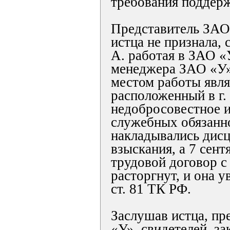
требования поддерж
Представитель ЗАО
истца не признала, 
А. работая в ЗАО «
менеджера ЗАО «У»
местом работы явля
расположенный в г.
недобросовестное 
служебных обязанн
накладывались дис
взыскания, а 7 сент
трудовой договор с
расторгнут, и она ув
ст. 81 ТК РФ.
Заслушав истца, пр
«У», свидетелей, з