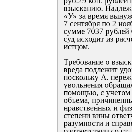
руб.29 коп. рублей
взысканию. Надлеж
«У» за время вынуж
7 сентября по 2 ноя
сумме 7037 рублей 
суд исходит из рас
истцом.
Требование о взыск
вреда подлежит уд
поскольку А. переж
увольнения обращал
помощью, с учетом 
объема, причиненн
нравственных и физ
степени вины ответ
разумности и справ
соответствии со ст.