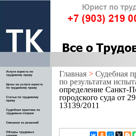
Главная
>
Судебная п
Услуги юриста по
трудовому праву
по результатам испы
Цены на услуги юриста
определение Санкт-П
по трудовому праву
городского суда от 2
Статьи по трудовому
праву
13139/2011
Судебная практика по
трудовым спорам
Смешное из решений
Обзоры трудовых
споров