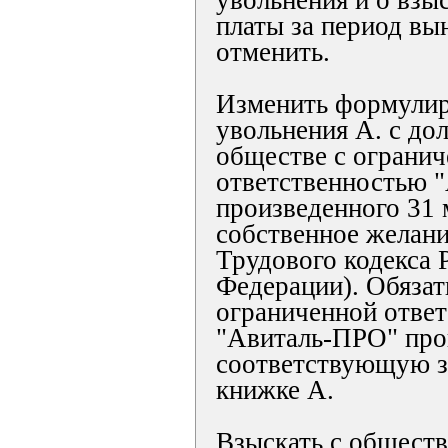
увольнения и о взы
платы за период вы
отменить.
Изменить формулир
увольнения А. с до
обществе с ограни
ответственностью 
произведенного 31 м
собственное желани
Трудового кодекса 
Федерации). Обязат
ограниченной отве
"Авиталь-ПРО" про
соответствующую з
книжке А.
Взыскать с обществ