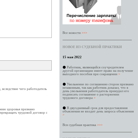
Все новости
>>>
НОВОЕ ИЗ СУДЕБНОЙ ПРАКТИКИ
15 мая 2022
⚫
Работник, являющийся соучредителем
другой организации имеет право на получение
выходного пособия при сокращении
>
⚫
Увольнение по соглашению сторон признано
незаконным, так как работник доказал, что в
, вследствие чего работодатель
день увольнения работодатель принудил его
подписать соглашение о расторжении
трудового договора
>
⚫
В двухдневный срок для предоставления
янию здоровья признано
объяснения не входит день запроса объяснения
 прекращать трудовой договор с
>
Вся судебная практика
>>>