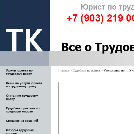
Главная
>
Судебная практика
>
Увольнение по п. 5 ч
Услуги юриста по
трудовому праву
Цены на услуги юриста
по трудовому праву
Статьи по трудовому
праву
Судебная практика по
трудовым спорам
Смешное из решений
Обзоры трудовых
споров