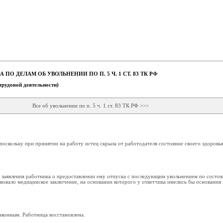
ПО ДЕЛАМ ОБ УВОЛЬНЕНИИ ПО П. 5 Ч. 1 СТ. 83 ТК РФ
трудовой деятельности)
Все об увольнении по п. 5 ч. 1 ст. 83 ТК РФ >>>
, поскольку при принятии на работу истец скрыла от работодателя состояние своего здоровья
нии заявления работника о предоставлении ему отпуска с последующим увольнением по состо
ствовало медицинское заключение, на основании которого у ответчика имелись бы основания
законным. Работница восстановлена.