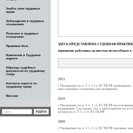
Знайте свои трудовые
права
Заблуждения в трудовых
отношениях
Полезное в трудовых
отношениях
ЗДЕСЬ ПРЕДСТАВЛЕНА СУДЕБНАЯ ПРАКТИКА 
Правовая база
(признание работника полностью неспособным к 
Изменения в Трудовом
кодексе
Образцы судебных
документов по трудовому
спору
2015
Контакты юриста по
• Увольнение по п. 5 ч. 1 ст. 83 ТК РФ правомерно
трудовому праву
имел законные основания для увольнения.
Магазин
2010
• Увольнение по п. 5 ч. 1 ст. 83 ТК РФ на основа
незаконным. Суд указал, что у работодателя отсут
истцом по п. 5 ч. 1 ст. 83 ТК РФ.
2009
• Увольнение по п. 5 ч. 1 ст. 83 ТК РФ признано не