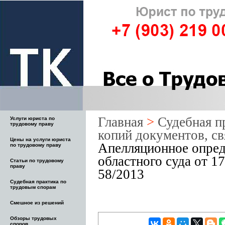
Главная
>
Судебная п
Услуги юриста по
трудовому праву
копий документов, с
Цены на услуги юриста
Апелляционное опред
по трудовому праву
областного суда от 1
Статьи по трудовому
праву
58/2013
Судебная практика по
трудовым спорам
Смешное из решений
Обзоры трудовых
споров