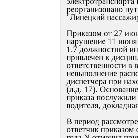
электротранспорта 
реорганизовано пу
"Липецкий пассажир
Приказом от 27 июн
нарушение 11 июня 
1.7 должностной ин
привлечен к дисци
ответственности в 
невыполнение расп
диспетчера при нах
(л.д. 17). Основани
приказа послужили
водителя, докладна
В период рассмотре
ответчик приказом 
года N отменил при