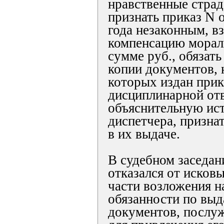
нравственные страд
признать приказ N 
года незаконным, в
компенсацию морал
сумме руб., обязать
копии документов, 
которых издан прик
дисциплинарной отв
объяснительную ис
диспетчера, призна
в их выдаче.
В судебном заседан
отказался от исков
части возложения н
обязанности по выд
документов, послу