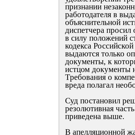
признании незаконн
работодателя в выд
объяснительной ист
диспетчера просил 
в силу положений с
кодекса Российско
выдаются только о
документы, к кото
истцом документы н
Требования о комп
вреда полагал необ
Суд постановил реш
резолютивная часть
приведена выше.
В апелляционной жа