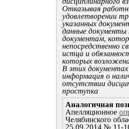
дисциплинарного вз
Отказывая работн
удовлетворении тр
указанных документ
данные документы 
документам, кото
непосредственно с
истца и обязаннос
которых возложена
В этих документа
информация о нали
отсутствии дисци
проступка
Аналогичная поз
Апелляционное
оп
Челябинского обла
25.09.2014 № 11-1