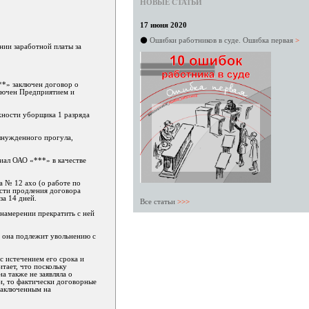
НОВЫЕ СТАТЬИ
17 июня 2020
⚫
Ошибки работников в суде. Ошибка первая
>
нии заработной платы за
**» заключен договор о
лючен Предприятием и
лжности уборщика 1 разряда
вынужденного прогула,
лиал ОАО «***» в качестве
а № 12 ахо (о работе по
ости продления договора
за 14 дней.
Все статьи
>>>
намерении прекратить с ней
и она подлежит увольнению с
с истечением его срока и
тает, что поскольку
а также не заявляла о
и, то фактически договорные
заключенным на