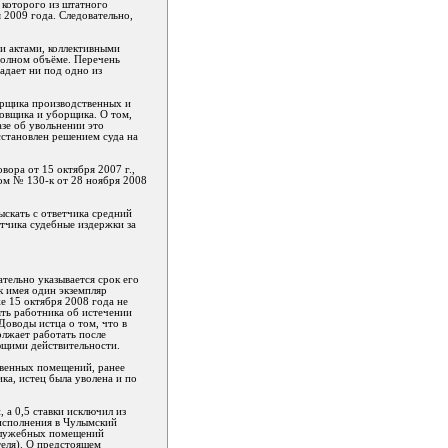
 которого из штатного
2009 года. Следовательно,
и актами, коллективными
полном объёме. Перечень
адает ни под одно из
орщика производственных и
довщика и уборщика. О том,
азе об увольнении это
сстановлен решением суда на
вора от 15 октября 2007 г.,
ом № 130-к от 28 ноября 2008
скать с ответчика средний
етчика судебные издержки за
тельно указывается срок его
к имея один экземпляр
е 15 октября 2008 года не
ять работника об истечении
Доводы истца о том, что в
олжает работать после
ющими действительности.
твенных помещений, ранее
ика, истец была уволена и по
 а 0,5 ставки исключил из
 исполнения в Чулымский
 служебных помещений
теля). О предстоящем