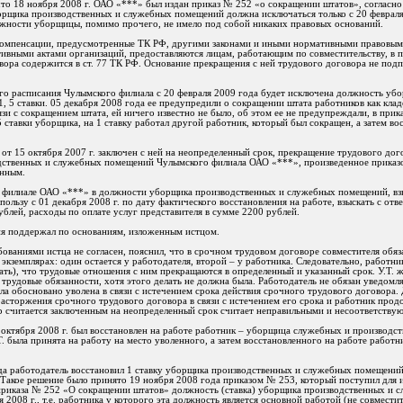
 что 18 ноября 2008 г. ОАО «***» был издан приказ № 252 «о сокращении штатов», согласно
рщика производственных и служебных помещений должна исключаться только с 20 февраля 
олжности уборщицы, помимо прочего, не имело под собой никаких правовых оснований.
и компенсации, предусмотренные ТК РФ, другими законами и иными нормативными правовым
ивными актами организаций, предоставляются лицам, работающим по совместительству, в 
ора содержится в ст. 77 ТК РФ. Основание прекращения с ней трудового договора не подп
ого расписания Чулымского филиала с 20 февраля 2009 года будет исключена должность уб
, 5 ставки. 05 декабря 2008 года ее предупредили о сокращении штата работников как кла
язи с сокращением штата, ей ничего известно не было, об этом ее не предупреждали, в прик
5 ставки уборщика, на 1 ставку работал другой работник, который был сокращен, а затем во
от 15 октября 2007 г. заключен с ней на неопределенный срок, прекращение трудового дого
дственных и служебных помещений Чулымского филиала ОАО «***», произведенное приказ
онным.
м филиале ОАО «***» в должности уборщика производственных и служебных помещений, взы
пользу с 01 декабря 2008 г. по дату фактического восстановления на работе, взыскать с отв
ублей, расходы по оплате услуг представителя в сумме 2200 рублей.
ния поддержал по основаниям, изложенным истцом.
ованиями истца не согласен, пояснил, что в срочном трудовом договоре совместителя обяза
экземплярах: один остается у работодателя, второй – у работника. Следовательно, работни
ать), что трудовые отношения с ним прекращаются в определенный и указанный срок. У.Т. ж
 трудовые обязанности, хотя этого делать не должна была. Работодатель не обязан уведомл
ыла обосновано уволена в связи с истечением срока действия срочного трудового договора. 
 расторжения срочного трудового договора в связи с истечением его срока и работник прод
ор считается заключенным на неопределенный срок считает неправильными и несоответству
октября 2008 г. был восстановлен на работе работник – уборщица служебных и производс
Т. была принята на работу на место уволенного, а затем восстановленного на работе работн
ода работодатель восстановил 1 ставку уборщика производственных и служебных помещений,
. Такое решение было принято 19 ноября 2008 года приказом № 253, который поступил для
 приказа № 252 «О сокращении штатов» должность (ставка) уборщика производственных и
 2008 г., т.е. работника у которого эта должность является основной работой (не совмести