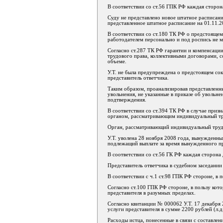
В соответствии со ст.56 ГПК РФ каждая сторона
Суду не представлено новое штатное расписан
представленное штатное расписание на 01.11.2
В соответствии со ст.180 ТК РФ о предстояще
работодателем персонально и под роспись не ме
Согласно ст.287 ТК РФ гарантии и компенсац
трудового права, коллективными договорами, 
объеме.
У.Т. не была предупреждена о предстоящем сок
представитель ответчика.
Таким образом, проанализировав представленные
увольнения, не указанные в приказе об увольне
подтверждения.
В соответствии со ст.394 ТК РФ в случае приз
органом, рассматривающим индивидуальный тр
Орган, рассматривающий индивидуальный трудо
У.Т. уволена 28 ноября 2008 года, вынужденный
подлежащий выплате за время вынужденного про
В соответствии со ст.56 ГК РФ каждая сторона 
Представитель ответчика в судебном заседании 
В соответствии с ч.1 ст.98 ГПК РФ стороне, в 
Согласно ст.100 ГПК РФ стороне, в пользу кот
представителя в разумных пределах.
Согласно квитанции № 000062 У.Т. 17 декабря 
услуги представителя в сумме 2200 рублей (л.д.
Расходы истца, понесенные в связи с составлен