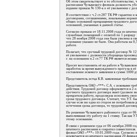
Об этом свидетельствует и то обстоятельство,
расписания Чулымского филиала должность убо
издание приказа № 130-к о её увольнении с д
В соответствии с ч.2 ст.287 ТК РФ гарантии 
договорами, соглашениями, локальными нормат
общих оснований прекращения трудового догов
оснований, указанных в данной статье.
Согласно приказа от 18.11.2008 года из штатн
служебных помещений с оплатой по 1 разряду 1
что 28 ноября 2008 года она была уволена в св
основание указано не было. Она работала на 0,
работе.
Полагает, что срочный трудовой договор № 12 
её увольнение с должности уборщицы произво
г. на основании п.2 ст.77 ТК РФ является незак
Просит восстановить её на работе в Чулымско
заработок за время вынужденного прогула в её 
составление искового заявления в сумме 1000 р
Представитель истца К.В. заявленные требова
Представитель ОАО «***» С.А. с исковыми треб
действия. Трудовой договор оформляется в 2-х 
срочного трудового договора знает (должен зн
прекратила работу, продолжала исполнять свои
срока трудового договора. Считает, что У.Т. б
случае если ни одна из сторон не потребовала
истечения срока договора, то трудовой догов
По решению Чулымского районного суда от 06 
выполнявшая эту работу на 1 ставку. Так как У.
этому основанию.
В связи с решением суда от 06 октября 2008 г
штатного расписания и сократил совместителя
филиал ОАО «***» 19.01.2009 года. Согласно
исключается из штатного расписания 20 февраля