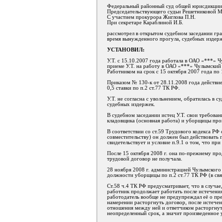
Федеральный районный суд общей юрисдикции 
Председательствующего судьи Решетниковой М
С участием прокурора Жиглова П.Н.
При секретаре Караблиной И.Б.
рассмотрел в открытом судебном заседании гра
время вынужденного прогула, судебных издерж
УСТАНОВИЛ:
У.Т. с 15.10.2007 года работала в ОАО «***» 
приеме У.Т. на работу в ОАО «***» Чулымски
Работником на срок с 15 октября 2007 года по 
Приказом № 130-к от 28.11.2008 года действие
0,5 ставки по п.2 ст.77 ТК РФ.
У.Т. не согласна с увольнением, обратилась в 
судебных издержек.
В судебном заседании истец У.Т. свои требова
кладовщика (основная работа) и уборщицы про
В соответствии со ст.59 Трудового кодекса РФ
совместительству) он должен был действовать 
свидетельствует и условие п.9.1 о том, что пр
После 15 октября 2008 г. она по-прежнему пр
трудовой договор не получала.
28 ноября 2008 г. администрацией Чулымского 
должности уборщицы по п.2 ст.77 ТК РФ (в свя
Ст.58 ч.4 ТК РФ предусматривает, что в случае
работник продолжает работать после истечения
работодатель вообще не предупреждал её о пре
намерении расторгнуть договор, после истече
отношения между ней и ответчиком расторгнут
неопределенный срок, а значит произведенное у