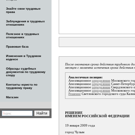
Знайте свои трудовые
права
Заблуждения в трудовых
отношениях
Полезное в трудовых
отношениях
Правовая база
Изменения в Трудовом
кодексе
После окончания срока действия трудового д
месяцев с момента истечения срока действия 
Образцы судебных
документов по трудовому
спору
Аналогичная позиция:
Апелляционное
определение
Московского гор
Апелляционное
определение
Санкт-Петербург
Контакты юриста по
Апелляционное
определение
Свердловского о
трудовому праву
Апелляционное
определение
Московского гор
Решение
Светловского городского суда Калин
Магазин
РЕШЕНИЕ
ИМЕНЕМ РОССИЙСКОЙ ФЕДЕРАЦИИ
19 января 2009 года
город Чулым