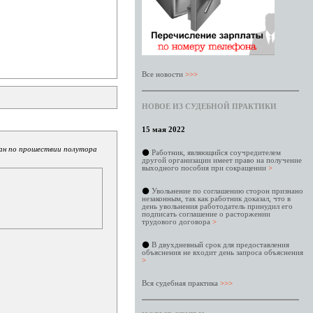
Все новости
>>>
НОВОЕ ИЗ СУДЕБНОЙ ПРАКТИКИ
15 мая 2022
дан по прошествии полутора
⚫
Работник, являющийся соучредителем
другой организации имеет право на получение
выходного пособия при сокращении
>
⚫
Увольнение по соглашению сторон признано
незаконным, так как работник доказал, что в
день увольнения работодатель принудил его
подписать соглашение о расторжении
трудового договора
>
⚫
В двухдневный срок для предоставления
объяснения не входит день запроса объяснения
>
Вся судебная практика
>>>