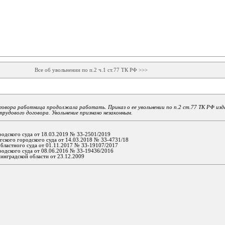
Все об увольнении по п.2 ч.1 ст.77 ТК РФ >>>
оговора работница продолжала работать. Приказ о ее увольнении по п.2 ст.77 ТК РФ из
трудового договора. Увольнение признано незаконным.
одского суда от 18.03.2019 № 33-2501/2019
ского городского суда от 14.03.2018 № 33-4731/18
бластного суда от 01.11.2017 № 33-19107/2017
одского суда от 08.06.2016 № 33-19436/2016
инградской области от 23.12.2009