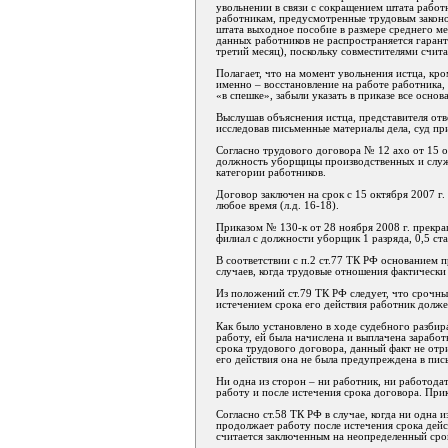
увольнении в связи с сокращением штата работн
работникам, предусмотренные трудовым законо
штата выходное пособие в размере среднего ме
данных работников не распространяется гарант
третий месяц), поскольку совместителями счит
Полагает, что на момент увольнения истца, кро
именно – восстановление на работе работника,
«в спешке», забыли указать в приказе все основ
Выслушав объяснения истца, представителя от
исследовав письменные материалы дела, суд п
Согласно трудового договора № 12 ахо от 15 о
должность уборщицы производственных и служ
категории работников.
Договор заключен на срок с 15 октября 2007 г
любое время (л.д. 16-18).
Приказом № 130-к от 28 ноября 2008 г. прекра
филиал с должности уборщик 1 разряда, 0,5 став
В соответствии с п.2 ст.77 ТК РФ основанием 
случаев, когда трудовые отношения фактически
Из положений ст.79 ТК РФ следует, что срочны
истечением срока его действия работник долже
Как было установлено в ходе судебного разбир
работу, ей была начислена и выплачена заработн
срока трудового договора, данный факт не отри
его действия она не была предупреждена в пис
Ни одна из сторон – ни работник, ни работода
работу и после истечения срока договора. При
Согласно ст.58 ТК РФ в случае, когда ни одна 
продолжает работу после истечения срока дейс
считается заключенным на неопределенный сро