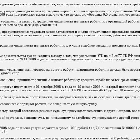
 должна доказать те обстоятельства, на которые она ссылается как на основания своих тре
ие, утвержденное до начала проведения мероприятий по сокращению штата работников 28 н
008 года подтверждает вывод суда о том, что должность уборщика 0,5 ставки из него исклю
м увольнении в связи с сокращением численности или штата работников организаций работ
нее чем за два месяца до увольнения.
ии, предусмотренные трудовым законодательством и иными нормативными правовыми акта
соглашениями, локальными нормативными актами, предоставляются лицам, работающим по со
ращении численности или штата работников, о чем в судебном заседании пояснила истица. 
 доказательства суд приходит к выводу о том, что увольнение У.Т. по п.2 ст.77 ТК РФ явля
нии истца от 28.11.2008 года, но заявленные представителем ответчика в ходе судебного за
нания увольнения или перевода на другую работу незаконными работник должен быть восст
удовой спор.
вой спор, принимает решение о выплате работнику среднего заработка за все время выну
 прогул имеет место с 01 декабря 2008 г. года по 19 января 2008 г., который подлежит опл
гула, рассчитанный в соответствии со ст.139 ТК РФ составляет 4637 рублей 10 копеек (л.д
должна доказать те обстоятельства, на которые ссылается, как на основания своих требован
согласился с порядком расчета, не оспаривает указанную сумму.
пользу которой состоялось решение суда, суд присуждает возместить с другой стороны все 
орой состоялось решение суда, по письменному ходатайству суд присуждает с другой сторо
2008 года оплачены услуги адвоката в сумме 1000 рублей (л.д.7), по квитанции № 000001 
 51).
ием искового заявления, по оплате услуг представителя, а всего в сумме 3200 рублей, подл