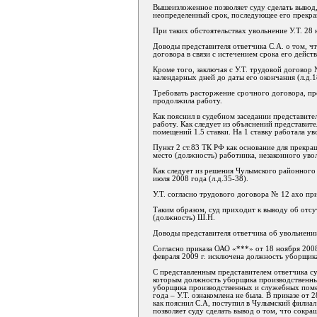
Вышеизложенное позволяет суду сделать вывод,
неопределенный срок, последующее его прекра
При таких обстоятельствах увольнение У.Т. 28
Доводы представителя ответчика С.А. о том, ч
договора в связи с истечением срока его дейс
Кроме того, заключая с У.Т. трудовой договор
календарных дней до даты его окончания (л.д.18
Требовать расторжение срочного договора, пре
продолжила работу.
Как пояснил в судебном заседании представител
работу. Как следует из объяснений представи
помещений 1.5 ставки. На 1 ставку работала ув
Пункт 2 ст.83 ТК РФ как основание для прекра
место (должность) работника, незаконного уво
Как следует из решения Чулымского районного
июля 2008 года (л.д.35-38).
У.Т. согласно трудового договора № 12 ахо пр
Таким образом, суд приходит к выводу об отсут
(должность) Ш.Н.
Доводы представителя ответчика об увольнении
Согласно приказа ОАО «***» от 18 ноября 2008
февраля 2009 г. исключена должность уборщика
С представленным представителем ответчика су
которым должность уборщика производственных
уборщика производственных и служебных помещ
года – У.Т. ознакомлена не была. В приказе от
как пояснил С.А, поступил в Чулымский филиал 
позволяет суду сделать вывод о том, что сокра