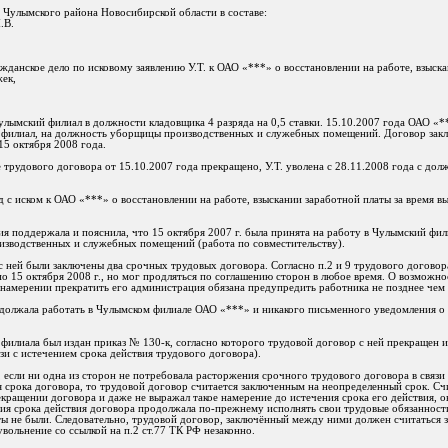
Чулымского района Новосибирской области в составе:
.В.
жданское дело по исковому заявлению У.Т. к ОАО «***» о восстановлении на работе, взыска
ек,
Чулымский филиал в должности кладовщика 4 разряда на 0,5 ставки. 15.10.2007 года ОАО «*
й филиал, на должность уборщицы производственных и служебных помещений. Договор зак
15 октября 2008 года.
 трудового договора от 15.10.2007 года прекращено, У.Т. уволена с 28.11.2008 года с до
суд с иском к ОАО «***» о восстановлении на работе, взыскании заработной платы за время 
ния поддержала и пояснила, что 15 октября 2007 г. была принята на работу в Чулымский фи
изводственных и служебных помещений (работа по совместительству).
 с ней были заключены два срочных трудовых договора. Согласно п.2 и 9 трудового договор
по 15 октября 2008 г., но мог продляться по соглашению сторон в любое время. О возможн
и намерении прекратить его администрация обязана предупредить работника не позднее чем 
одолжала работать в Чулымском филиале ОАО «***» и никакого письменного уведомления о 
филиала был издан приказ № 130-к, согласно которого трудовой договор с ней прекращен 
зи с истечением срока действия трудового договора).
, если ни одна из сторон не потребовала расторжения срочного трудового договора в связи 
 срока договора, то трудовой договор считается заключенным на неопределенный срок. Счи
кращении договора и даже не выражал такое намерение до истечения срока его действия, он
ния срока действия договора продолжала по-прежнему исполнять свои трудовые обязанност
ы не были. Следовательно, трудовой договор, заключённый между ними должен считаться 
вольнение со ссылкой на п.2 ст.77 ТК РФ незаконно.