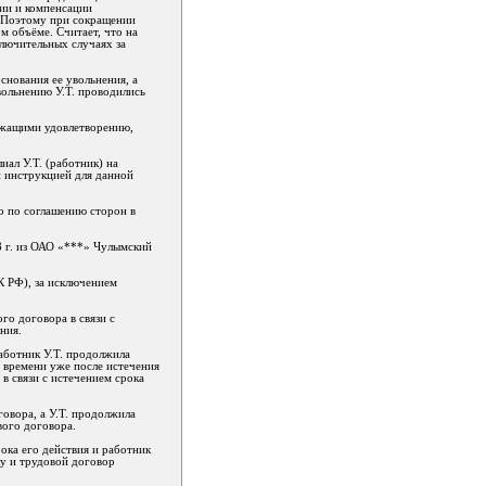
тии и компенсации
. Поэтому при сокращении
м объёме. Считает, что на
ключительных случаях за
основания ее увольнения, а
вольнению У.Т. проводились
лежащими удовлетворению,
ал У.Т. (работник) на
 инструкцией для данной
но по соглашению сторон в
8 г. из ОАО «***» Чулымский
К РФ), за исключением
го договора в связи с
ния.
работник У.Т. продолжила
од времени уже после истечения
 в связи с истечением срока
говора, а У.Т. продолжила
вого договора.
рока его действия и работник
лу и трудовой договор