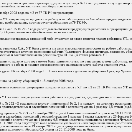
 что условие о срочном характере трудового договора № 12 ахо утратило силу и договор 
щение было возможно только на общих основаниях.
 ноября 2008 года по п.2 ст.77 ТК РФ неправомерно.
то У.Т. неправомерно продолжила работу и ее работодатель не был обязан предупреждать 
твия, необоснованны, противоречат требованиям ст.79 ТК РФ.
 № 12 ахо 15.10.2007 года работодатель обязался предупредить работника о прекращении до
). Однако, взятое на себя обязательство не выполнил.
кращения трудовых отношений либо отказаться от этого является правом работника У.Т., к
ь ответчика С.А., У.Т. была уволена и в связи с восстановлением судом на работе работник
теля ответчика в штатном расписании рабочих Чулымского филиала значилась должность уб
оленная и восстановленная по решению суда Ш., на 0,5 ставки работала У.Т.
щения трудового договора может быть применен только по отношению к тому работнику, к
ленного с работы и позднее восстановленного на прежнее место работы решением суда.
 суда от 06 октября 2008 года Ш.Н. восстановлена в должности уборщика 1 разряда Чулым
инята на работу уборщицей с 15 октября 2008 года.
ствии основания прекращения трудового договора с У.Т. по п.2 ст.83 ТК РФ, так как У.Т. н
 У.Т. в связи с сокращением штата работников предприятия, суд находит несостоятельным
 г. № 252 «О сокращении штатов», приложений № 2, 9 к приказу - из штатного расписания
 производственных и служебных помещений с оплатой труда по 1 разряду 1,5 ставки (л.д.8
ду приказом № 253 от 19.ноября 2008 года «О внесении изменений в приказ от 18.11.2008 
 и служебных помещений с оплатой труда по 1 разряду 1 ставка исключена с 20 февраля 2
ений с оплатой труда по 1 разряду 0,5 ставки исключена из штатного расписания Чулымск
 28.11.2008 года отсутствует такое основание увольнения – как сокращение штата работников
для исполнения лишь 19 января 2009 года, в центр занятости населения приказ представлен н
щения должности уборщика 0,5 ставки на 28.11.2008 года не было.