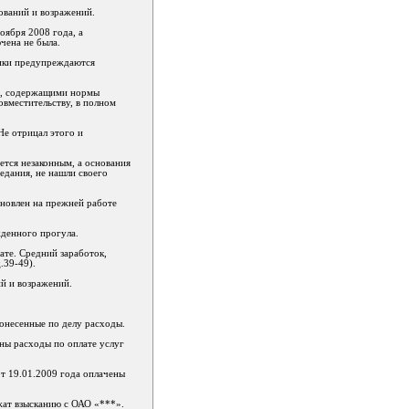
бований и возражений.
оября 2008 года, а
чена не была.
ники предупреждаются
ми, содержащими нормы
вместительству, в полном
Не отрицал этого и
ется незаконным, а основания
седания, не нашли своего
ановлен на прежней работе
жденного прогула.
ате. Средний заработок,
.39-49).
ий и возражений.
понесенные по делу расходы.
ны расходы по оплате услуг
от 19.01.2009 года оплачены
ежат взысканию с ОАО «***».