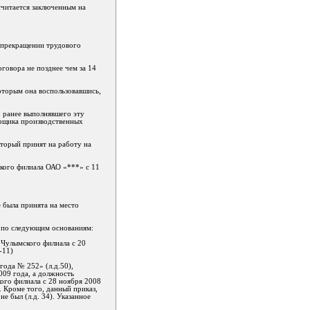
считается заключенным на
о прекращении трудового
говора не позднее чем за 14
оторым она воспользовавшись,
а, ранее выполнявшего эту
орщика производственных
оторый принят на работу на
ского филиала ОАО «***» с 11
е была принята на место
и по следующим основаниям:
 Чулымского филиала с 20
-11)
года № 252» (л.д.50),
009 года, а должность
ого филиала с 28 ноября 2008
. Кроме того, данный приказ,
е был (л.д. 34). Указанное