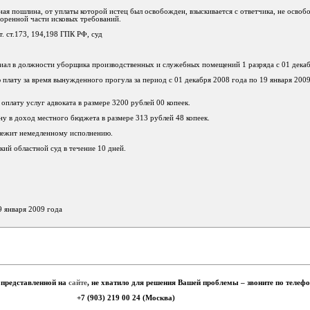
ная пошлина, от уплаты которой истец был освобожден, взыскивается с ответчика, не осво
оренной части исковых требований.
. ст.173, 194,198 ГПК РФ, суд
иал в должности уборщика производственных и служебных помещений 1 разряда с 01 декаб
 плату за время вынужденного прогула за период с 01 декабря 2008 года по 19 января 2009
 оплату услуг адвоката в размере 3200 рублей 00 копеек.
у в доход местного бюджета в размере 313 рублей 48 копеек.
длежит немедленному исполнению.
ий областной суд в течение 10 дней.
9 января 2009 года
 представленной на
сайте
, не хватило для решения Вашей проблемы – звоните по телеф
+7 (903) 219 00 24 (Москва)