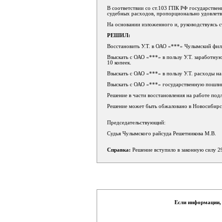
В соответствии со ст.103 ГПК РФ государствен
судебных расходов, пропорционально удовлетв
На основании изложенного и, руководствуясь ст
РЕШИЛ:
Восстановить У.Т. в ОАО «***» Чулымский фил
Взыскать с ОАО «***» в пользу У.Т. заработную
10 копеек.
Взыскать с ОАО «***» в пользу У.Т. расходы на
Взыскать с ОАО «***» государственную пошлин
Решение в части восстановления на работе по
Решение может быть обжаловано в Новосибирск
Председательствующий:
Судья Чулымского райсуда Решетникова М.В.
Справка:
Решение вступило в законную силу 2
Если информации,