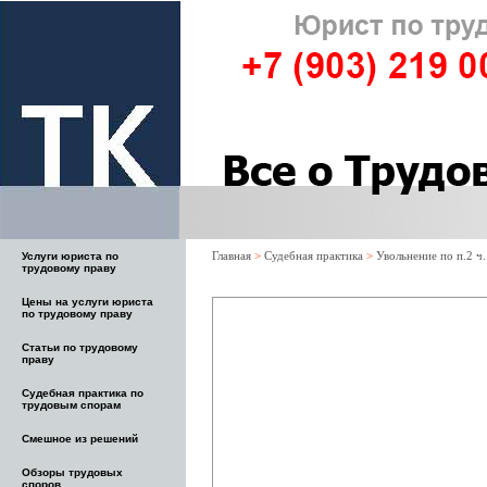
Главная
>
Судебная практика
>
Увольнение по п.2 ч
Услуги юриста по
трудовому праву
Цены на услуги юриста
по трудовому праву
Статьи по трудовому
праву
Судебная практика по
трудовым спорам
Смешное из решений
Обзоры трудовых
споров