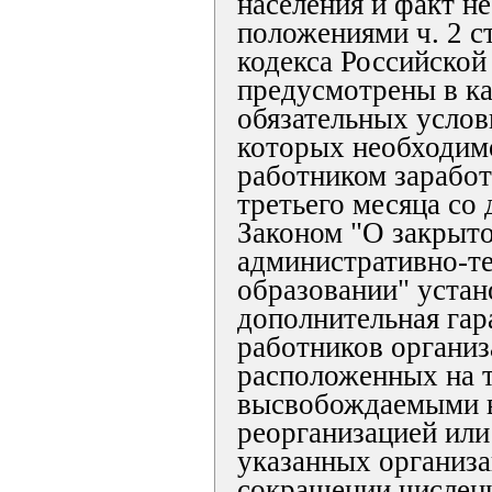
населения и факт н
положениями ч. 2 с
кодекса Российско
предусмотрены в ка
обязательных услов
которых необходимо
работником заработ
третьего месяца со 
Законом "О закрыт
административно-т
образовании" устан
дополнительная гар
работников организ
расположенных на 
высвобождаемыми в
реорганизацией или
указанных организа
сокращении числен