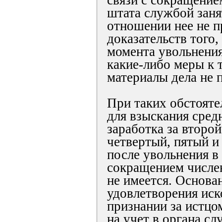
связи с сокращение
штата службой заня
отношении нее не п
доказательств того,
момента увольнени
какие-либо меры к 
материалы дела не 
При таких обстояте
для взыскания сред
заработка за второй
четвертый, пятый и
после увольнения в 
сокращением числен
не имеется. Основа
удовлетворения иск
признании за истцом
на учет в органа с