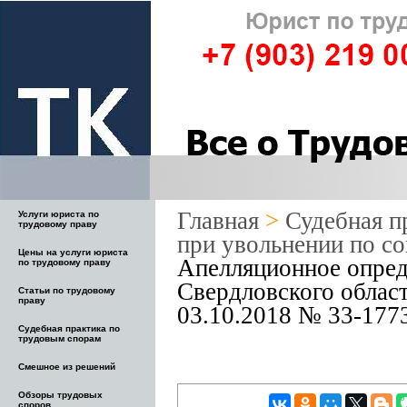
Главная
>
Судебная п
Услуги юриста по
трудовому праву
при увольнении по с
Цены на услуги юриста
Апелляционное опред
по трудовому праву
Свердловского област
Статьи по трудовому
праву
03.10.2018 № 33-177
Судебная практика по
трудовым спорам
Смешное из решений
Обзоры трудовых
споров